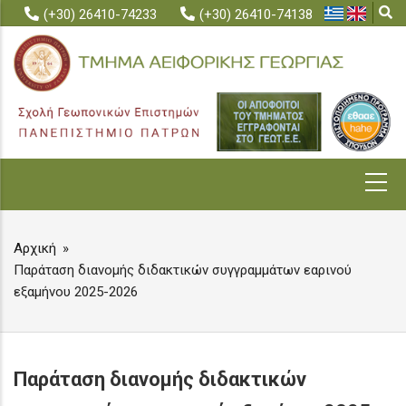
Skip
(+30) 26410-74233
(+30) 26410-74138
to
main
content
MAIN
NAVIGATION
Αρχική
BREADCRUMB
Παράταση διανομής διδακτικών συγγραμμάτων εαρινού
εξαμήνου 2025-2026
Παράταση διανομής διδακτικών