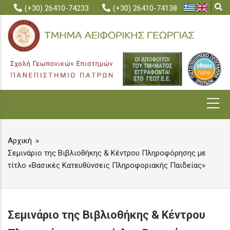
Skip
(+30) 26410-74233
(+30) 26410-74138
to
main
content
MAIN
NAVIGATION
Αρχική
BREADCRUMB
Σεμινάριο της Βιβλιοθήκης & Κέντρου Πληροφόρησης με
τίτλο «Βασικές Κατευθύνσεις Πληροφοριακής Παιδείας»
Σεμινάριο της Βιβλιοθήκης & Κέντρου