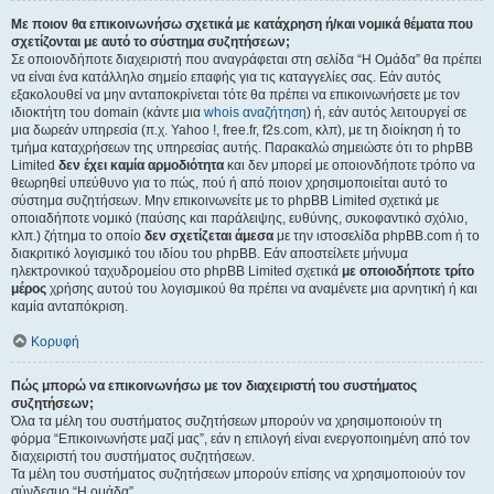
Με ποιον θα επικοινωνήσω σχετικά με κατάχρηση ή/και νομικά θέματα που
σχετίζονται με αυτό το σύστημα συζητήσεων;
Σε οποιονδήποτε διαχειριστή που αναγράφεται στη σελίδα “Η Ομάδα” θα πρέπει
να είναι ένα κατάλληλο σημείο επαφής για τις καταγγελίες σας. Εάν αυτός
εξακολουθεί να μην ανταποκρίνεται τότε θα πρέπει να επικοινωνήσετε με τον
ιδιοκτήτη του domain (κάντε μια
whois αναζήτηση
) ή, εάν αυτός λειτουργεί σε
μια δωρεάν υπηρεσία (π.χ. Yahoo !, free.fr, f2s.com, κλπ), με τη διοίκηση ή το
τμήμα καταχρήσεων της υπηρεσίας αυτής. Παρακαλώ σημειώστε ότι το phpBB
Limited
δεν έχει καμία αρμοδιότητα
και δεν μπορεί με οποιονδήποτε τρόπο να
θεωρηθεί υπεύθυνο για το πώς, πού ή από ποιον χρησιμοποιείται αυτό το
σύστημα συζητήσεων. Μην επικοινωνείτε με το phpBB Limited σχετικά με
οποιαδήποτε νομικό (παύσης και παράλειψης, ευθύνης, συκοφαντικό σχόλιο,
κλπ.) ζήτημα το οποίο
δεν σχετίζεται άμεσα
με την ιστοσελίδα phpBB.com ή το
διακριτικό λογισμικό του ιδίου του phpBB. Εάν αποστείλετε μήνυμα
ηλεκτρονικού ταχυδρομείου στο phpBB Limited σχετικά
με οποιοδήποτε τρίτο
μέρος
χρήσης αυτού του λογισμικού θα πρέπει να αναμένετε μια αρνητική ή και
καμία ανταπόκριση.
Κορυφή
Πώς μπορώ να επικοινωνήσω με τον διαχειριστή του συστήματος
συζητήσεων;
Όλα τα μέλη του συστήματος συζητήσεων μπορούν να χρησιμοποιούν τη
φόρμα “Επικοινωνήστε μαζί μας”, εάν η επιλογή είναι ενεργοποιημένη από τον
διαχειριστή του συστήματος συζητήσεων.
Τα μέλη του συστήματος συζητήσεων μπορούν επίσης να χρησιμοποιούν τον
σύνδεσμο “Η ομάδα”.