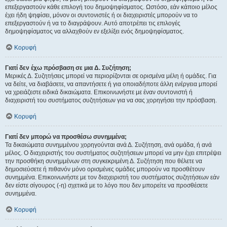
επεξεργαστούν κάθε επιλογή του δημοψηφίσματος. Ωστόσο, εάν κάποιο μέλος
έχει ήδη ψηφίσει, μόνον οι συντονιστές ή οι διαχειριστές μπορούν να το
επεξεργαστούν ή να το διαγράψουν. Αυτό αποτρέπει τις επιλογές
δημοψηφίσματος να αλλαχθούν εν εξελίξει ενός δημοψηφίσματος.
Κορυφή
Γιατί δεν έχω πρόσβαση σε μια Δ. Συζήτηση;
Μερικές Δ. Συζητήσεις μπορεί να περιορίζονται σε ορισμένα μέλη ή ομάδες. Για
να δείτε, να διαβάσετε, να απαντήσετε ή για οποιαδήποτε άλλη ενέργεια μπορεί
να χρειάζεστε ειδικά δικαιώματα. Επικοινωνήστε με έναν συντονιστή ή
διαχειριστή του συστήματος συζητήσεων για να σας χορηγήσει την πρόσβαση.
Κορυφή
Γιατί δεν μπορώ να προσθέσω συνημμένα;
Τα δικαιώματα συνημμένου χορηγούνται ανά Δ. Συζήτηση, ανά ομάδα, ή ανά
μέλος. Ο διαχειριστής του συστήματος συζητήσεων μπορεί να μην έχει επιτρέψει
την προσθήκη συνημμένων στη συγκεκριμένη Δ. Συζήτηση που θέλετε να
δημοσιεύσετε ή πιθανόν μόνο ορισμένες ομάδες μπορούν να προσθέτουν
συνημμένα. Επικοινωνήστε με τον διαχειριστή του συστήματος συζητήσεων εάν
δεν είστε σίγουρος (-η) σχετικά με το λόγο που δεν μπορείτε να προσθέσετε
συνημμένα.
Κορυφή