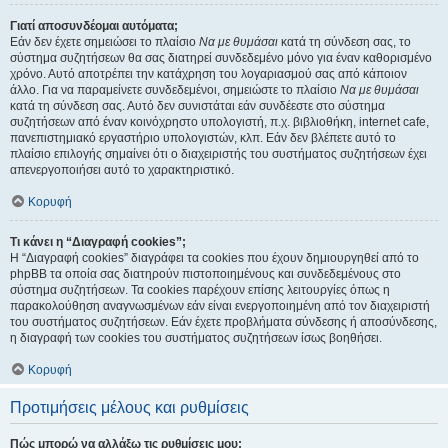
Γιατί αποσυνδέομαι αυτόματα;
Εάν δεν έχετε σημειώσει το πλαίσιο
Να με θυμάσαι
κατά τη σύνδεση σας, το
σύστημα συζητήσεων θα σας διατηρεί συνδεδεμένο μόνο για έναν καθορισμένο
χρόνο. Αυτό αποτρέπει την κατάχρηση του λογαριασμού σας από κάποιον
άλλο. Για να παραμείνετε συνδεδεμένοι, σημειώστε το πλαίσιο
Να με θυμάσαι
κατά τη σύνδεση σας. Αυτό δεν συνιστάται εάν συνδέεστε στο σύστημα
συζητήσεων από έναν κοινόχρηστο υπολογιστή, π.χ. βιβλιοθήκη, internet cafe,
πανεπιστημιακό εργαστήριο υπολογιστών, κλπ. Εάν δεν βλέπετε αυτό το
πλαίσιο επιλογής σημαίνει ότι ο διαχειριστής του συστήματος συζητήσεων έχει
απενεργοποιήσει αυτό το χαρακτηριστικό.
Κορυφή
Τι κάνει η “Διαγραφή cookies”;
Η “Διαγραφή cookies” διαγράφει τα cookies που έχουν δημιουργηθεί από το
phpBB τα οποία σας διατηρούν πιστοποιημένους και συνδεδεμένους στο
σύστημα συζητήσεων. Τα cookies παρέχουν επίσης λειτουργίες όπως η
παρακολούθηση αναγνωσμένων εάν είναι ενεργοποιημένη από τον διαχειριστή
του συστήματος συζητήσεων. Εάν έχετε προβλήματα σύνδεσης ή αποσύνδεσης,
η διαγραφή των cookies του συστήματος συζητήσεων ίσως βοηθήσει.
Κορυφή
Προτιμήσεις μέλους και ρυθμίσεις
Πώς μπορώ να αλλάξω τις ρυθμίσεις μου;