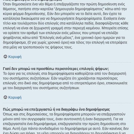
Όταν δημοσιεύετε ένα νέο θέμα ή επεξεργάζεστε την πρώτη δημοσίευση ενός
θέματος, πατήστε στην καρτέλα “Δημιουργία δημοψηφίσματος” κάτω από την
κύρια φόρμα δημοσίευσης. Εάν δεν μπορείτε να το δείτε αυτό, δεν έχετε τα
κατάλληλα δικαιώματα για να δημιουργήσετε δημοψηφίσματα. Εισάγετε έναν
τίτλο και τουλάχιστον δύο επιλογές στα κατάλληλα πεδία, διασφαλίζοντας κάθε
επιλογή να είναι σε ξεχωριστή γραμμή στην περιοχή κειμένου. Μπορείτε επίσης
να ορίσετε τον αριθμό των επιλογών ενός μέλους που μπορεί να επιλέξει
ψηφίζοντας κάτω από “Επιλογές ανά μέλος”, ένα χρονικό όριο ημερών για το
δημοψήφισμα, (0 για χωρίς χρονικό όριο) και τέλος την επιλογή να επιτρέψετε
στα μέλη να τροποποιούν τις ψήφους τους.
Κορυφή
Γιατί δεν μπορώ να προσθέσω περισσότερες επιλογές ψήφων;
Το όριο για τις επιλογές στα δημοψηφίσματα καθορίζεται από τον διαχειριστή
του συστήματος συζητήσεων. Εάν νομίζετε ότι χρειάζονται περισσότερες
επιλογές στο δικό σας δημοψήφισμα από το επιτρεπόμενο όριο, επικοινωνείτε
με τον διαχειριστή του συστήματος συζητήσεων.
Κορυφή
Πώς μπορώ να επεξεργαστώ ή να διαγράψω ένα δημοψήφισμα;
Όπως και στις δημοσιεύσεις, τα δημοψηφίσματα μπορούν να επεξεργαστούν
μόνον από τον συγγραφέα τους, έναν συντονιστή ή έναν διαχειριστή. Για να
επεξεργαστείτε ένα δημοψήφισμα, επεξεργαστείτε την πρώτη δημοσίευση στο
θέμα. Αυτή έχει πάντα συνδεδεμένο το δημοψήφισμα με αυτό. Εάν κανένας δεν
έχει δώσει μια ψήφο, τα μέλη μπορούν να διαγράψουν το δημοψήφισμα ή να