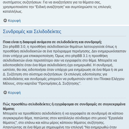
συστήματος συζητήσεων. Για να αναζητήσετε για τα θέματα σας,
χρησιμοποιείστε την “Ειδική αναζήτηση” και συμπληρώστε τις επιλογές
καταλλήλως.
Κορυφή
Συνδρομές και Σελιδοδείκτες
Ποια είναι η διαφορά ανάμεσα σε σελιδοδείκτη και συνδρομή;
Στο phpBB 3.0, η προσθήκη σελιδοδεικτών θεμάτων λειτουργούσε όπως η
προσθήκη σελιδοδεικτών σε ένα πρόγραμμα περιήγησης. Δεν ενημερωνόσασταν
όταν υπήρχε μια επικαιροποίηση. Όμως στο phpBB 3.1 η προσθήκη
σελιδοδεικτών είναι περισσότερο σαν να εγγραφείτε στο θέμα. Μπορείτε να
ειδοποιηθείτε όταν ένα θέμα σελιδοδείκτη έχει ενημερωθεί. Η συνδρομή,
ωστόσο, θα σας ειδοποιήσει όταν υπάρχει μια ενημέρωση σε ένα θέμα ή σε μια
Δ. Συζήτηση στο σύστημα συζητήσεων. Οι επιλογές ειδοποίησης για
σελιδοδείκτες και συνδρομές μπορούν να ρυθμιστούν από τον Πίνακα Ελέγχου
Μέλους, στην καρτέλα “Προτιμήσεις Δ. Συζήτησης”.
Κορυφή
Πώς προσθέτω σελιδοδείκτες ή εγγράφομαι σε συνδρομές σε συγκεκριμένα
θέματα;
Μπορείτε να προσθέσετε σελιδοδείκτη ή να εγγραφείτε σε συνδρομή σε κάποιο
συγκεκριμένο θέμα, πατώντας στον κατάλληλο σύνδεσμο στο μενού "Εργαλεία
θέματος", στο επάνω και κάτω μέρος κάποιου θέματος συζήτησης.
Απαντώντας σε ένα θέμα με σημειωμένη την επιλογή “Να ενημερωθώ όταν