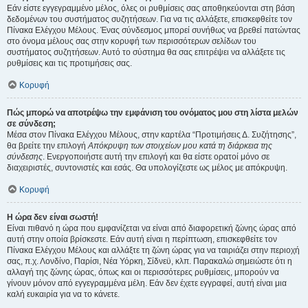
Εάν είστε εγγεγραμμένο μέλος, όλες οι ρυθμίσεις σας αποθηκεύονται στη βάση
δεδομένων του συστήματος συζητήσεων. Για να τις αλλάξετε, επισκεφθείτε τον
Πίνακα Ελέγχου Μέλους. Ένας σύνδεσμος μπορεί συνήθως να βρεθεί πατώντας
στο όνομα μέλους σας στην κορυφή των περισσότερων σελίδων του
συστήματος συζητήσεων. Αυτό το σύστημα θα σας επιτρέψει να αλλάξετε τις
ρυθμίσεις και τις προτιμήσεις σας.
Κορυφή
Πώς μπορώ να αποτρέψω την εμφάνιση του ονόματος μου στη λίστα μελών
σε σύνδεση;
Μέσα στον Πίνακα Ελέγχου Μέλους, στην καρτέλα “Προτιμήσεις Δ. Συζήτησης”,
θα βρείτε την επιλογή
Απόκρυψη των στοιχείων μου κατά τη διάρκεια της
σύνδεσης
. Ενεργοποιήστε αυτή την επιλογή και θα είστε ορατοί μόνο σε
διαχειριστές, συντονιστές και εσάς. Θα υπολογίζεστε ως μέλος με απόκρυψη.
Κορυφή
Η ώρα δεν είναι σωστή!
Είναι πιθανό η ώρα που εμφανίζεται να είναι από διαφορετική ζώνης ώρας από
αυτή στην οποία βρίσκεστε. Εάν αυτή είναι η περίπτωση, επισκεφθείτε τον
Πίνακα Ελέγχου Μέλους και αλλάξτε τη ζώνη ώρας για να ταιριάζει στην περιοχή
σας, π.χ. Λονδίνο, Παρίσι, Νέα Υόρκη, Σίδνεϋ, κλπ. Παρακαλώ σημειώστε ότι η
αλλαγή της ζώνης ώρας, όπως και οι περισσότερες ρυθμίσεις, μπορούν να
γίνουν μόνον από εγγεγραμμένα μέλη. Εάν δεν έχετε εγγραφεί, αυτή είναι μια
καλή ευκαιρία για να το κάνετε.