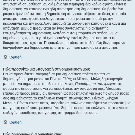
στη σχετική δημοσίευση, συχνά μόνο για περιορισμένο χρόνο αφότου έγινε η
δημοσίευση. Αν κάποιος έχει ήδη απαντήσει στη δημοσίευση, θα βρείτε ένα
μικρό κείμενο κάτω από τη δημοσίευση όταν επιστρέψετε στο θέμα, το οποίο
αναφέρει πόσες φορές επεξεργαστήκατε το μήνυμα αυτό, μαζί με την
ημερομηνία και την ώρα. Αυτό εμφανίζεται μόνον όταν κάποιος έχει κάνει μια
απάντηση. Δεν θα εμφανίζεται αν ένας συντονιστής ή διαχειριστής
επεξεργάστηκε τη δημοσίευση, ωστόσο αυτοί μπορούν να αφήσουν μια
σημείωση ως προς το γιατί έχουν επεξεργαστεί τη δημοσίευση κατά τη
διακριτική τους ευχέρεια. Παρακαλώ σημειώστε ότι απλά μέλη δεν μπορεί να
διαγράψουν μια δημοσίευση από τη στιγμή που κάποιος έχει απαντήσει.
Κορυφή
Πώς προσθέτω μια υπογραφή στη δημοσίευση μου;
Για να προσθέσετε υπογραφή σε μια δημοσίευση πρέπει πρώτα να
δημιουργήσετε μια μέσω του Πίνακα Ελέγχου Μέλους. Μόλις δημιουργηθεί,
μπορείτε να σημειώσετε το πλαίσιο επιλογής
Προσάρτηση υπογραφής
στη
φόρμα της δημοσίευσης για να προσθέσετε την υπογραφή σας. Μπορείτε
επίσης να προσθέσετε μια υπογραφή ως προεπιλογή για όλες τις δημοσιεύσεις
σας σημειώνοντας το κατάλληλο κουμπί επιλογής στον Πίνακα Ελέγχου
Μέλους. Εάν το κάνετε αυτό, μπορείτε και πάλι να αποτρέψετε να προστεθεί μια
υπογραφή σε κάποιες μεμονωμένες δημοσιεύσεις από-επιλέγοντας το πλαίσιο
επιλογής προσθήκης υπογραφής στη φόρμα δημοσίευσης.
Κορυφή
Πώς δημιουργώ ένα δημοψήφισμα;