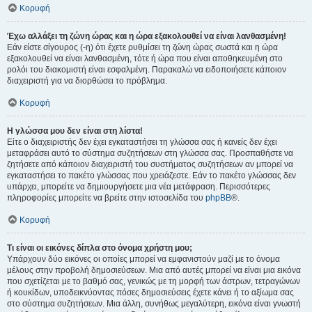
Κορυφή
Έχω αλλάξει τη ζώνη ώρας και η ώρα εξακολουθεί να είναι λανθασμένη!
Εάν είστε σίγουρος (-η) ότι έχετε ρυθμίσει τη ζώνη ώρας σωστά και η ώρα
εξακολουθεί να είναι λανθασμένη, τότε ή ώρα που είναι αποθηκευμένη στο
ρολόι του διακομιστή είναι εσφαλμένη. Παρακαλώ να ειδοποιήσετε κάποιον
διαχειριστή για να διορθώσει το πρόβλημα.
Κορυφή
Η γλώσσα μου δεν είναι στη λίστα!
Είτε ο διαχειριστής δεν έχει εγκαταστήσει τη γλώσσα σας ή κανείς δεν έχει
μεταφράσει αυτό το σύστημα συζητήσεων στη γλώσσα σας. Προσπαθήστε να
ζητήσετε από κάποιον διαχειριστή του συστήματος συζητήσεων αν μπορεί να
εγκαταστήσει το πακέτο γλώσσας που χρειάζεστε. Εάν το πακέτο γλώσσας δεν
υπάρχει, μπορείτε να δημιουργήσετε μια νέα μετάφραση. Περισσότερες
πληροφορίες μπορείτε να βρείτε στην ιστοσελίδα του
phpBB
®.
Κορυφή
Τι είναι οι εικόνες δίπλα στο όνομα χρήστη μου;
Υπάρχουν δύο εικόνες οι οποίες μπορεί να εμφανιστούν μαζί με το όνομα
μέλους στην προβολή δημοσιεύσεων. Μια από αυτές μπορεί να είναι μια εικόνα
που σχετίζεται με το βαθμό σας, γενικώς με τη μορφή των άστρων, τετραγώνων
ή κουκίδων, υποδεικνύοντας πόσες δημοσιεύσεις έχετε κάνει ή το αξίωμα σας
στο σύστημα συζητήσεων. Μια άλλη, συνήθως μεγαλύτερη, εικόνα είναι γνωστή