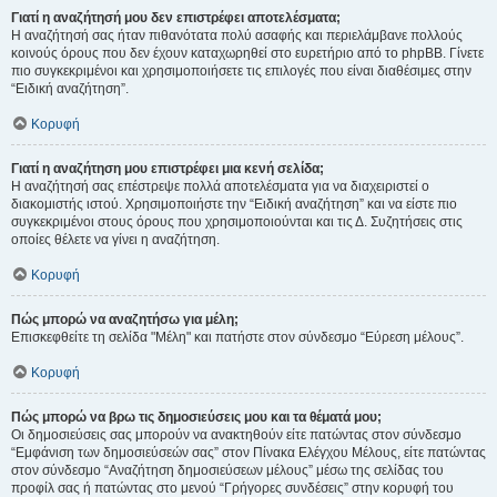
Γιατί η αναζήτησή μου δεν επιστρέφει αποτελέσματα;
Η αναζήτησή σας ήταν πιθανότατα πολύ ασαφής και περιελάμβανε πολλούς
κοινούς όρους που δεν έχουν καταχωρηθεί στο ευρετήριο από το phpBB. Γίνετε
πιο συγκεκριμένοι και χρησιμοποιήσετε τις επιλογές που είναι διαθέσιμες στην
“Ειδική αναζήτηση”.
Κορυφή
Γιατί η αναζήτηση μου επιστρέφει μια κενή σελίδα;
Η αναζήτησή σας επέστρεψε πολλά αποτελέσματα για να διαχειριστεί ο
διακομιστής ιστού. Χρησιμοποιήστε την “Ειδική αναζήτηση” και να είστε πιο
συγκεκριμένοι στους όρους που χρησιμοποιούνται και τις Δ. Συζητήσεις στις
οποίες θέλετε να γίνει η αναζήτηση.
Κορυφή
Πώς μπορώ να αναζητήσω για μέλη;
Επισκεφθείτε τη σελίδα "Μέλη" και πατήστε στον σύνδεσμο “Εύρεση μέλους”.
Κορυφή
Πώς μπορώ να βρω τις δημοσιεύσεις μου και τα θέματά μου;
Οι δημοσιεύσεις σας μπορούν να ανακτηθούν είτε πατώντας στον σύνδεσμο
“Εμφάνιση των δημοσιεύσεών σας” στον Πίνακα Ελέγχου Μέλους, είτε πατώντας
στον σύνδεσμο “Αναζήτηση δημοσιεύσεων μέλους” μέσω της σελίδας του
προφίλ σας ή πατώντας στο μενού “Γρήγορες συνδέσεις” στην κορυφή του