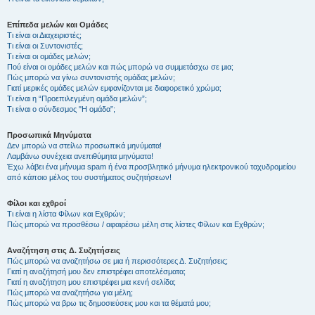
Επίπεδα μελών και Ομάδες
Τι είναι οι Διαχειριστές;
Τι είναι οι Συντονιστές;
Τι είναι οι ομάδες μελών;
Πού είναι οι ομάδες μελών και πώς μπορώ να συμμετάσχω σε μια;
Πώς μπορώ να γίνω συντονιστής ομάδας μελών;
Γιατί μερικές ομάδες μελών εμφανίζονται με διαφορετικό χρώμα;
Τι είναι η “Προεπιλεγμένη ομάδα μελών”;
Τι είναι ο σύνδεσμος "Η ομάδα”;
Προσωπικά Μηνύματα
Δεν μπορώ να στείλω προσωπικά μηνύματα!
Λαμβάνω συνέχεια ανεπιθύμητα μηνύματα!
Έχω λάβει ένα μήνυμα spam ή ένα προσβλητικό μήνυμα ηλεκτρονικού ταχυδρομείου
από κάποιο μέλος του συστήματος συζητήσεων!
Φίλοι και εχθροί
Τι είναι η λίστα Φίλων και Εχθρών;
Πώς μπορώ να προσθέσω / αφαιρέσω μέλη στις λίστες Φίλων και Εχθρών;
Αναζήτηση στις Δ. Συζητήσεις
Πώς μπορώ να αναζητήσω σε μια ή περισσότερες Δ. Συζητήσεις;
Γιατί η αναζήτησή μου δεν επιστρέφει αποτελέσματα;
Γιατί η αναζήτηση μου επιστρέφει μια κενή σελίδα;
Πώς μπορώ να αναζητήσω για μέλη;
Πώς μπορώ να βρω τις δημοσιεύσεις μου και τα θέματά μου;