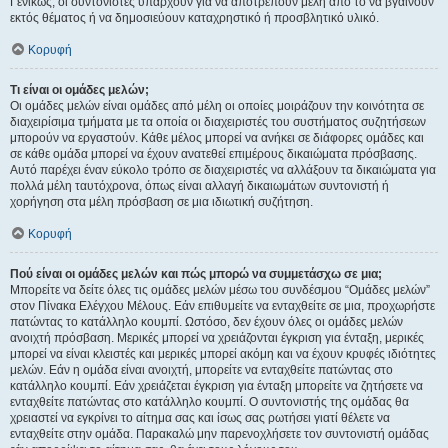
Γενικώς, οι συντονιστές υπάρχουν για να αποτρέπουν μέλη από το να βγαίνουν
εκτός θέματος ή να δημοσιεύουν καταχρηστικό ή προσβλητικό υλικό.
Κορυφή
Τι είναι οι ομάδες μελών;
Οι ομάδες μελών είναι ομάδες από μέλη οι οποίες μοιράζουν την κοινότητα σε
διαχειρίσιμα τμήματα με τα οποία οι διαχειριστές του συστήματος συζητήσεων
μπορούν να εργαστούν. Κάθε μέλος μπορεί να ανήκει σε διάφορες ομάδες και
σε κάθε ομάδα μπορεί να έχουν ανατεθεί επιμέρους δικαιώματα πρόσβασης.
Αυτό παρέχει έναν εύκολο τρόπο σε διαχειριστές να αλλάξουν τα δικαιώματα για
πολλά μέλη ταυτόχρονα, όπως είναι αλλαγή δικαιωμάτων συντονιστή ή
χορήγηση στα μέλη πρόσβαση σε μια ιδιωτική συζήτηση.
Κορυφή
Πού είναι οι ομάδες μελών και πώς μπορώ να συμμετάσχω σε μια;
Μπορείτε να δείτε όλες τις ομάδες μελών μέσω του συνδέσμου “Ομάδες μελών”
στον Πίνακα Ελέγχου Μέλους. Εάν επιθυμείτε να ενταχθείτε σε μια, προχωρήστε
πατώντας το κατάλληλο κουμπί. Ωστόσο, δεν έχουν όλες οι ομάδες μελών
ανοιχτή πρόσβαση. Μερικές μπορεί να χρειάζονται έγκριση για ένταξη, μερικές
μπορεί να είναι κλειστές και μερικές μπορεί ακόμη και να έχουν κρυφές ιδιότητες
μελών. Εάν η ομάδα είναι ανοιχτή, μπορείτε να ενταχθείτε πατώντας στο
κατάλληλο κουμπί. Εάν χρειάζεται έγκριση για ένταξη μπορείτε να ζητήσετε να
ενταχθείτε πατώντας στο κατάλληλο κουμπί. Ο συντονιστής της ομάδας θα
χρειαστεί να εγκρίνει το αίτημα σας και ίσως σας ρωτήσει γιατί θέλετε να
ενταχθείτε στην ομάδα. Παρακαλώ μην παρενοχλήσετε τον συντονιστή ομάδας