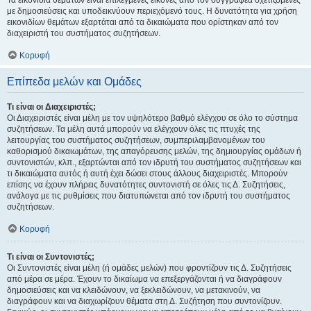
Τα εικονίδια θεμάτων είναι επιλεγμένες εικόνες από τον συγγραφέα σχετιζόμενες
με δημοσιεύσεις και υποδεικνύουν περιεχόμενό τους. Η δυνατότητα για χρήση
εικονιδίων θεμάτων εξαρτάται από τα δικαιώματα που ορίστηκαν από τον
διαχειριστή του συστήματος συζητήσεων.
Κορυφή
Επίπεδα μελών και Ομάδες
Τι είναι οι Διαχειριστές;
Οι Διαχειριστές είναι μέλη με τον υψηλότερο βαθμό ελέγχου σε όλο το σύστημα
συζητήσεων. Τα μέλη αυτά μπορούν να ελέγχουν όλες τις πτυχές της
λειτουργίας του συστήματος συζητήσεων, συμπεριλαμβανομένων του
καθορισμού δικαιωμάτων, της απαγόρευσης μελών, της δημιουργίας ομάδων ή
συντονιστών, κλπ., εξαρτώνται από τον ιδρυτή του συστήματος συζητήσεων και
τι δικαιώματα αυτός ή αυτή έχει δώσει στους άλλους διαχειριστές. Μπορούν
επίσης να έχουν πλήρεις δυνατότητες συντονιστή σε όλες τις Δ. Συζητήσεις,
ανάλογα με τις ρυθμίσεις που διατυπώνεται από τον ιδρυτή του συστήματος
συζητήσεων.
Κορυφή
Τι είναι οι Συντονιστές;
Οι Συντονιστές είναι μέλη (ή ομάδες μελών) που φροντίζουν τις Δ. Συζητήσεις
από μέρα σε μέρα. Έχουν το δικαίωμα να επεξεργάζονται ή να διαγράφουν
δημοσιεύσεις και να κλειδώνουν, να ξεκλειδώνουν, να μετακινούν, να
διαγράφουν και να διαχωρίζουν θέματα στη Δ. Συζήτηση που συντονίζουν.