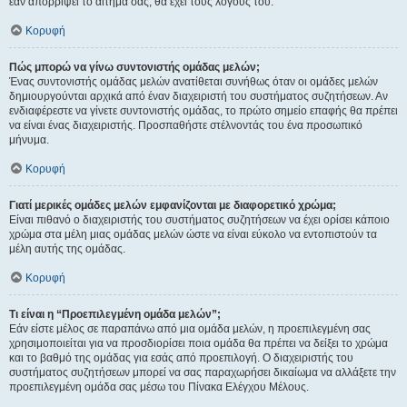
εάν απορρίψει το αίτημα σας, θα έχει τους λόγους του.
Κορυφή
Πώς μπορώ να γίνω συντονιστής ομάδας μελών;
Ένας συντονιστής ομάδας μελών ανατίθεται συνήθως όταν οι ομάδες μελών
δημιουργούνται αρχικά από έναν διαχειριστή του συστήματος συζητήσεων. Αν
ενδιαφέρεστε να γίνετε συντονιστής ομάδας, το πρώτο σημείο επαφής θα πρέπει
να είναι ένας διαχειριστής. Προσπαθήστε στέλνοντάς του ένα προσωπικό
μήνυμα.
Κορυφή
Γιατί μερικές ομάδες μελών εμφανίζονται με διαφορετικό χρώμα;
Είναι πιθανό ο διαχειριστής του συστήματος συζητήσεων να έχει ορίσει κάποιο
χρώμα στα μέλη μιας ομάδας μελών ώστε να είναι εύκολο να εντοπιστούν τα
μέλη αυτής της ομάδας.
Κορυφή
Τι είναι η “Προεπιλεγμένη ομάδα μελών”;
Εάν είστε μέλος σε παραπάνω από μια ομάδα μελών, η προεπιλεγμένη σας
χρησιμοποιείται για να προσδιορίσει ποια ομάδα θα πρέπει να δείξει το χρώμα
και το βαθμό της ομάδας για εσάς από προεπιλογή. Ο διαχειριστής του
συστήματος συζητήσεων μπορεί να σας παραχωρήσει δικαίωμα να αλλάξετε την
προεπιλεγμένη ομάδα σας μέσω του Πίνακα Ελέγχου Μέλους.