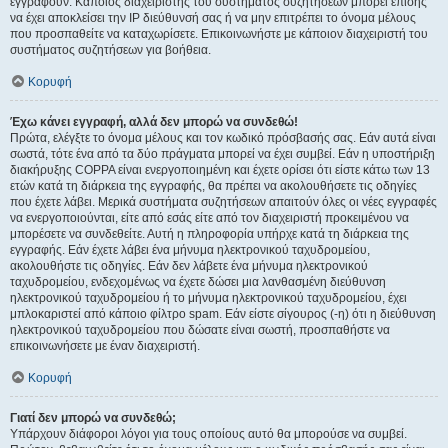
εγγραφούν. Κάποιος διαχειριστής του συστήματος συζητήσεων μπορεί επίσης
να έχει αποκλείσει την IP διεύθυνσή σας ή να μην επιτρέπει το όνομα μέλους
που προσπαθείτε να καταχωρίσετε. Επικοινωνήστε με κάποιον διαχειριστή του
συστήματος συζητήσεων για βοήθεια.
Κορυφή
Έχω κάνει εγγραφή, αλλά δεν μπορώ να συνδεθώ!
Πρώτα, ελέγξτε το όνομα μέλους και τον κωδικό πρόσβασής σας. Εάν αυτά είναι
σωστά, τότε ένα από τα δύο πράγματα μπορεί να έχει συμβεί. Εάν η υποστήριξη
διακήρυξης COPPA είναι ενεργοποιημένη και έχετε ορίσει ότι είστε κάτω των 13
ετών κατά τη διάρκεια της εγγραφής, θα πρέπει να ακολουθήσετε τις οδηγίες
που έχετε λάβει. Μερικά συστήματα συζητήσεων απαιτούν όλες οι νέες εγγραφές
να ενεργοποιούνται, είτε από εσάς είτε από τον διαχειριστή προκειμένου να
μπορέσετε να συνδεθείτε. Αυτή η πληροφορία υπήρχε κατά τη διάρκεια της
εγγραφής. Εάν έχετε λάβει ένα μήνυμα ηλεκτρονικού ταχυδρομείου,
ακολουθήστε τις οδηγίες. Εάν δεν λάβετε ένα μήνυμα ηλεκτρονικού
ταχυδρομείου, ενδεχομένως να έχετε δώσει μια λανθασμένη διεύθυνση
ηλεκτρονικού ταχυδρομείου ή το μήνυμα ηλεκτρονικού ταχυδρομείου, έχει
μπλοκαριστεί από κάποιο φίλτρο spam. Εάν είστε σίγουρος (-η) ότι η διεύθυνση
ηλεκτρονικού ταχυδρομείου που δώσατε είναι σωστή, προσπαθήστε να
επικοινωνήσετε με έναν διαχειριστή.
Κορυφή
Γιατί δεν μπορώ να συνδεθώ;
Υπάρχουν διάφοροι λόγοι για τους οποίους αυτό θα μπορούσε να συμβεί.