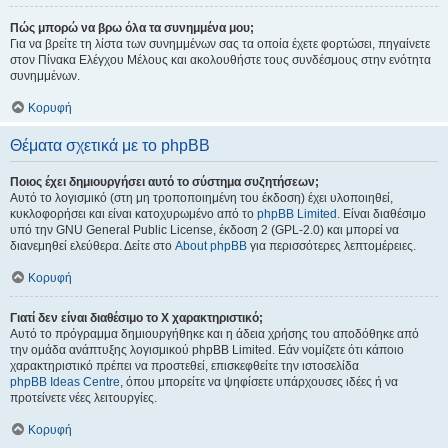
Πώς μπορώ να βρω όλα τα συνημμένα μου;
Για να βρείτε τη λίστα των συνημμένων σας τα οποία έχετε φορτώσει, πηγαίνετε
στον Πίνακα Ελέγχου Μέλους και ακολουθήστε τους συνδέσμους στην ενότητα
συνημμένων.
Κορυφή
Θέματα σχετικά με το phpBB
Ποιος έχει δημιουργήσει αυτό το σύστημα συζητήσεων;
Αυτό το λογισμικό (στη μη τροποποιημένη του έκδοση) έχει υλοποιηθεί,
κυκλοφορήσει και είναι κατοχυρωμένο από το
phpBB Limited
. Είναι διαθέσιμο
υπό την GNU General Public License, έκδοση 2 (GPL-2.0) και μπορεί να
διανεμηθεί ελεύθερα. Δείτε στο
About phpBB
για περισσότερες λεπτομέρειες.
Κορυφή
Γιατί δεν είναι διαθέσιμο το Χ χαρακτηριστικό;
Αυτό το πρόγραμμα δημιουργήθηκε και η άδεια χρήσης του αποδόθηκε από
την ομάδα ανάπτυξης λογισμικού phpBB Limited. Εάν νομίζετε ότι κάποιο
χαρακτηριστικό πρέπει να προστεθεί, επισκεφθείτε την ιστοσελίδα
phpBB Ideas Centre
, όπου μπορείτε να ψηφίσετε υπάρχουσες ιδέες ή να
προτείνετε νέες λειτουργίες.
Κορυφή