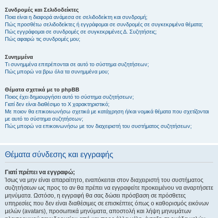
Συνδρομές και Σελιδοδείκτες
Ποια είναι η διαφορά ανάμεσα σε σελιδοδείκτη και συνδρομή;
Πώς προσθέτω σελιδοδείκτες ή εγγράφομαι σε συνδρομές σε συγκεκριμένα θέματα;
Πώς εγγράφομαι σε συνδρομές σε συγκεκριμένες Δ. Συζητήσεις;
Πώς αφαιρώ τις συνδρομές μου;
Συνημμένα
Τι συνημμένα επιτρέπονται σε αυτό το σύστημα συζητήσεων;
Πώς μπορώ να βρω όλα τα συνημμένα μου;
Θέματα σχετικά με το phpBB
Ποιος έχει δημιουργήσει αυτό το σύστημα συζητήσεων;
Γιατί δεν είναι διαθέσιμο το Χ χαρακτηριστικό;
Με ποιον θα επικοινωνήσω σχετικά με κατάχρηση ή/και νομικά θέματα που σχετίζονται
με αυτό το σύστημα συζητήσεων;
Πώς μπορώ να επικοινωνήσω με τον διαχειριστή του συστήματος συζητήσεων;
Θέματα σύνδεσης και εγγραφής
Γιατί πρέπει να εγγραφώ;
Ίσως να μην είναι απαραίτητο, εναπόκειται στον διαχειριστή του συστήματος
συζητήσεων ως προς το αν θα πρέπει να εγγραφείτε προκειμένου να αναρτήσετε
μηνύματα. Ωστόσο, η εγγραφή θα σας δώσει πρόσβαση σε πρόσθετες
υπηρεσίες που δεν είναι διαθέσιμες σε επισκέπτες όπως ο καθορισμός εικόνων
μελών (avatars), προσωπικά μηνύματα, αποστολή και λήψη μηνυμάτων