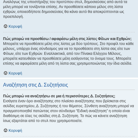
Αναλόγως της υποστήριξης του προτύπου στυλ, δημοσιεύσεις από αυτά τα
μέλη μπορεί να τονίζονται επίσης. Αν προσθέσετε κάποιο μέλος στη λίστα
εχθρών, οποιεσδήποτε δημοσιεύσεις θα κάνει αυτό θα αποκρύπτονται ως
προεπιλογή.
Κορυφή
Πώς μπορώ να προσθέσω / αφαιρέσω μέλη στις λίστες Φίλων και Εχθρών;
Μπορείτε να προσθέσετε μέλη στις λίστες με δύο τρόπους. Στο προφίλ του κάθε
μέλους, υπάρχει ένας σύνδεσμος για να το προσθέσετε στη λίστα σας είτε των
Φίλων, είτε των Εχθρών. Εναλλακτικά, από τον Πίνακα Ελέγχου Μέλους,
μπορείτε κατευθείαν να προσθέσετε μέλη εισάγοντας το όνομα τους. Μπορείτε
επίσης να αφαιρέσετε μέλη από τη λίστα σας χρησιμοποιώντας την ίδια σελίδα.
Κορυφή
Αναζήτηση στις Δ. Συζητήσεις
Πώς μπορώ να αναζητήσω σε μια ή περισσότερες Δ. Συζητήσεις;
Εισάγετε έναν όρο αναζήτησης στο πλαίσιο αναζήτησης που βρίσκεται στις
σελίδες ευρετηρίου, Δ. Συζήτησης ή του θέματος. Σύνθετη αναζήτηση μπορεί να
πραγματοποιηθεί πατώντας στον σύνδεσμο “Ειδική αναζήτηση” η οποία είναι
διαθέσιμη σε όλες τις σελίδες στη Δ. Συζήτηση. Το πώς να κάνετε αναζήτηση
ίσως εξαρτάται από το στυλ που χρησιμοποιείτε.
Κορυφή