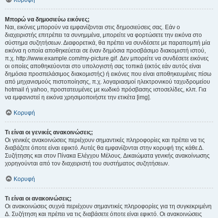
Κορυφή
Μπορώ να δημοσιεύω εικόνες;
Ναι, εικόνες μπορούν να εμφανίζονται στις δημοσιεύσεις σας. Εάν ο
διαχειριστής επιτρέπει τα συνημμένα, μπορείτε να φορτώσετε την εικόνα στο
σύστημα συζητήσεων. Διαφορετικά, θα πρέπει να συνδέσετε με παραπομπή μία
εικόνα η οποία αποθηκεύεται σε έναν δημόσια προσβάσιμο διακομιστή ιστού,
π.χ. http://www.example.com/my-picture.gif. Δεν μπορείτε να συνδέσετε εικόνες
οι οποίες αποθηκεύονται στο υπολογιστή σας τοπικά (εκτός εάν αυτός είναι
δημόσια προσπελάσιμος διακομιστής) ή εικόνες που είναι αποθηκευμένες πίσω
από μηχανισμούς πιστοποίησης, π.χ. λογαριασμοί ηλεκτρονικού ταχυδρομείου
hotmail ή yahoo, προστατευμένες με κωδικό πρόσβασης ιστοσελίδες, κλπ. Για
να εμφανιστεί η εικόνα χρησιμοποιήστε την ετικέτα [img].
Κορυφή
Τι είναι οι γενικές ανακοινώσεις;
Οι γενικές ανακοινώσεις περιέχουν σημαντικές πληροφορίες και πρέπει να τις
διαβάζετε όποτε είναι εφικτό. Αυτές θα εμφανίζονται στην κορυφή της κάθε Δ.
Συζήτησης και στον Πίνακα Ελέγχου Μέλους. Δικαιώματα γενικής ανακοίνωσης
χορηγούνται από τον διαχειριστή του συστήματος συζητήσεων.
Κορυφή
Τι είναι οι ανακοινώσεις;
Οι ανακοινώσεις συχνά περιέχουν σημαντικές πληροφορίες για τη συγκεκριμένη
Δ. Συζήτηση και πρέπει να τις διαβάσετε όποτε είναι εφικτό. Οι ανακοινώσεις