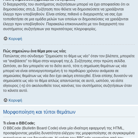
Ο διαχειριστής του συστήματος συζητήσεων μπορεί να έχει αποφασίσει ότι οι
δημοσιεύσεις στη Δ. Συζήτηση που θέλετε να δημοσιεύσετε να χρειάζονται
έλεγχο πριν υποβληθούν. Είναι επίσης πιθανό ο διαχειριστής να σας έχει
τοποθετήσει σε μια ομάδα μελών των οποίων οι δημοσιεύσεις να χρειάζονται
έλεγχο πριν υποβληθούν. Παρακαλώ επικοινωνείτε με τον διαχειριστή του
συστήματος συζητήσεων για περισσότερες πληροφορίες.
Κορυφή
Πώς σημειώνω ένα θέμα μου ως νέο;
Πατώντας στο σύνδεσμο “Σημειώστε το θέμα ως νέο” όταν τον βλέπετε, μπορείτε
να “ανεβάσετε” το θέμα στην κορυφή της Δ. Συζήτησης στην πρώτη σελίδα.
Ωστόσο, αν δεν μπορείτε να το δείτε αυτό, τότε η σημείωση θεμάτων ως νέα
μπορεί να είναι απενεργοποιημένη ή το περιθώριο χρόνου ανάμεσα σε
σημειώσεις θεμάτων ως νέα δεν έχει ακόμη επιτευχθεί. Είναι επίσης δυνατόν να
σημειώσετε ως νέο το θέμα απλώς απαντώντας σε αυτό, ωστόσο, να είστε
σίγουρος (-η) ότι ακολουθείτε τους κανόνες του συστήματος συζητήσεων όταν
το κάνετε αυτό.
Κορυφή
Μορφοποίηση και τύποι θεμάτων
Τι είναι ο BBCode;
Ο BBCode (Bulletin Board Code) είναι μία ιδιαίτερη εφαρμογή της HTML,
προσφέροντας μεγάλη δυνατότητα ελέγχου της μορφοποίησης σε συγκεκριμένα