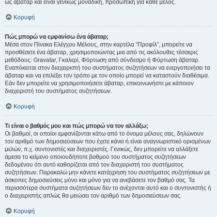
ως άβαταρ και είναι γενικώς μοναδική, προσωπική για κάθε μέλος.
Κορυφή
Πώς μπορώ να εμφανίσω ένα άβαταρ;
Μέσα στον Πίνακα Ελέγχου Μέλους, στην καρτέλα “Προφίλ”, μπορείτε να
προσθέσετε ένα άβαταρ, χρησιμοποιώντας μια από τις ακόλουθες τέσσερις
μεθόδους: Gravatar, Γκαλερί, Φόρτωση από σύνδεσμο ή Φόρτωση άβαταρ.
Εναπόκειται στον διαχειριστή του συστήματος συζητήσεων να ενεργοποιήσει τα
άβαταρ και να επιλέξει τον τρόπο με τον οποίο μπορεί να καταστούν διαθέσιμα.
Εάν δεν μπορείτε να χρησιμοποιήσετε άβαταρ, επικοινωνήστε με κάποιον
διαχειριστή του συστήματος συζητήσεων.
Κορυφή
Τι είναι ο βαθμός μου και πώς μπορώ να τον αλλάξω;
Οι βαθμοί, οι οποίοι εμφανίζονται κάτω από το όνομα μέλους σας, δηλώνουν
τον αριθμό των δημοσιεύσεων που έχετε κάνει ή είναι αναγνωριστικό ορισμένων
μελών, π.χ. συντονιστές και διαχειριστές. Γενικώς, δεν μπορείτε να αλλάξετε
άμεσα το κείμενο οποιουδήποτε βαθμού του συστήματος συζητήσεων
δεδομένου ότι αυτό καθορίζεται από τον διαχειριστή του συστήματος
συζητήσεων. Παρακαλώ μην κάνετε κατάχρηση του συστήματος συζητήσεων με
άσκοπες δημοσιεύσεις μόνο και μόνο για να ανεβάσετε τον βαθμό σας. Τα
περισσότερα συστήματα συζητήσεων δεν το ανέχονται αυτό και ο συντονιστής ή
ο διαχειριστής απλώς θα μειώσει τον αριθμό των δημοσιεύσεων σας.
Κορυφή