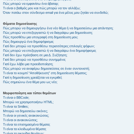
Πώς μπορώ να εμφανίσω ένα άβαταρ;
Τι είναι ο βαθμός μου και πώς μπορώ να τον αλλάξω;
Όταν πατάω στον σύνδεσμο email για ένα μέλος μου ζητάει να συνδεθώ;
Θέματα δημοσίευσης
Πώς μπορώ να δημιουργήσω ένα νέο θέμα ή να δημοσιεύσω μια απάντηση;
Πώς μπορώ να επεξεργαστώ ή να διαγράψω μια δημοσίευση;
Πώς προσθέτω μια υπογραφή στη δημοσίευση μου;
Πώς δημιουργώ ένα δημοψήφισμα;
Γιατί δεν μπορώ να προσθέσω περισσότερες επιλογές ψήφων;
Πώς μπορώ να επεξεργαστώ ή να διαγράψω ένα δημοψήφισμα;
Γιατί δεν έχω πρόσβαση σε μια Δ. Συζήτηση;
Γιατί δεν μπορώ να προσθέσω συνημμένα;
Γιατί έχω λάβει μια προειδοποίηση;
Πώς μπορώ να αναφέρω δημοσιεύσεις σε έναν συντονιστή;
Τι είναι το κουμπί “Αποθήκευση” στη δημοσίευση θέματος;
Γιατί η δημοσίευση χρειάζεται να εγκριθεί;
Πώς σημειώνω ένα θέμα μου ως νέο;
Μορφοποίηση και τύποι θεμάτων
Τι είναι ο BBCode;
Μπορώ να χρησιμοποιήσω HTML;
Τι είναι τα Smilies;
Μπορώ να δημοσιεύω εικόνες;
Τι είναι οι γενικές ανακοινώσεις;
Τι είναι οι ανακοινώσεις;
Τι είναι τα επισημασμένα θέματα;
Τι είναι τα κλειδωμένα θέματα;
Τι είναι τα εικονίδια θεμάτων;