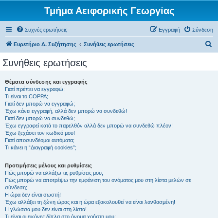
Τμήμα Αειφορικής Γεωργίας
Συχνές ερωτήσεις
Εγγραφή
Σύνδεση
Α
Ευρετήριο Δ. Συζήτησης
Συνήθεις ερωτήσεις
ν
Συνήθεις ερωτήσεις
α
ζ
Θέματα σύνδεσης και εγγραφής
Γιατί πρέπει να εγγραφώ;
ή
Τι είναι το COPPA;
τ
Γιατί δεν μπορώ να εγγραφώ;
Έχω κάνει εγγραφή, αλλά δεν μπορώ να συνδεθώ!
η
Γιατί δεν μπορώ να συνδεθώ;
Έχω εγγραφεί κατά το παρελθόν αλλά δεν μπορώ να συνδεθώ πλέον!
σ
Έχω ξεχάσει τον κωδικό μου!
η
Γιατί αποσυνδέομαι αυτόματα;
Τι κάνει η “Διαγραφή cookies”;
Προτιμήσεις μέλους και ρυθμίσεις
Πώς μπορώ να αλλάξω τις ρυθμίσεις μου;
Πώς μπορώ να αποτρέψω την εμφάνιση του ονόματος μου στη λίστα μελών σε
σύνδεση;
Η ώρα δεν είναι σωστή!
Έχω αλλάξει τη ζώνη ώρας και η ώρα εξακολουθεί να είναι λανθασμένη!
Η γλώσσα μου δεν είναι στη λίστα!
Τι είναι οι εικόνες δίπλα στο όνομα χρήστη μου;