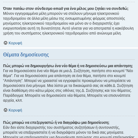
Όταν πατάω στον σύνδεσμο email για ένα μέλος μου ζητάει να συνδεθώ;
Μόνον εγγεγραμμένα μέλη μπορούν να στείλουν μήνυμα ηλεκτρονικού
ταχυδρομείου σε άλλα μέλη μέσω της ενσωματωμένης φόρμας αποστολής
μηνύματος ηλεκτρονικού ταχυδρομείου και μόνο αν ο διαχειριστής έχει
ενεργοποιήσει αυτή τη δυνατότητα. Αυτό γίνεται για να αποτραπεί η κακόβουλη
χρήση του συστήματος ηλεκτρονικού ταχυδρομείου από ανώνυμα μέλη.
Κορυφή
Θέματα δημοσίευσης
Πώς μπορώ να δημιουργήσω ένα νέο θέμα ή να δημοσιεύσω μια απάντηση;
Για να δημοσιεύσετε ένα νέο θέμα σε μια Δ. Συζήτηση, πατήστε στο κουμπί “Νέο
θέμα”. Για να δημοσιεύσετε μια απάντηση σε ένα θέμα, πατήστε στο κουμπί
“Απάντηση”. Μπορεί να χρειαστεί να εγγραφείτε προκειμένου να μπορέσετε να
δημοσιεύσετε ένα μήνυμα. Μια λίστα με τα δικαιώματά σας σε κάθε Δ. Συζήτηση
είναι διαθέσιμη στο κάτω μέρος στις οθόνες της Δ. Συζήτησης και του θέματος.
Παράδειγμα: Μπορείτε να δημοσιεύετε νέα θέματα, Μπορείτε να επισυνάπτετε
αρχεία, κλπ.
Κορυφή
Πώς μπορώ να επεξεργαστώ ή να διαγράψω μια δημοσίευση;
Εάν δεν είστε διαχειριστής του συστήματος συζητήσεων ή συντονιστής,
μπορείτε να επεξεργαστείτε ή να διαγράψετε μόνον τα δικά σας μηνύματα.
Μπορείτε να επεξεργαστείτε μια δημοσίευση πατώντας στο κουμπί επεξεργασίας