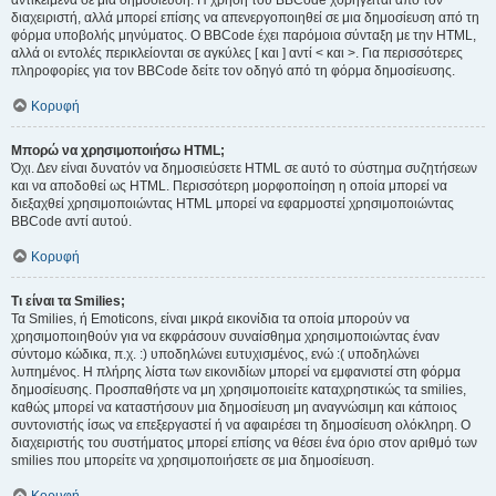
αντικείμενα σε μια δημοσίευση. Η χρήση του BBCode χορηγείται από τον
διαχειριστή, αλλά μπορεί επίσης να απενεργοποιηθεί σε μια δημοσίευση από τη
φόρμα υποβολής μηνύματος. Ο BBCode έχει παρόμοια σύνταξη με την HTML,
αλλά οι εντολές περικλείονται σε αγκύλες [ και ] αντί < και >. Για περισσότερες
πληροφορίες για τον BBCode δείτε τον οδηγό από τη φόρμα δημοσίευσης.
Κορυφή
Μπορώ να χρησιμοποιήσω HTML;
Όχι. Δεν είναι δυνατόν να δημοσιεύσετε HTML σε αυτό το σύστημα συζητήσεων
και να αποδοθεί ως HTML. Περισσότερη μορφοποίηση η οποία μπορεί να
διεξαχθεί χρησιμοποιώντας HTML μπορεί να εφαρμοστεί χρησιμοποιώντας
BBCode αντί αυτού.
Κορυφή
Τι είναι τα Smilies;
Τα Smilies, ή Emoticons, είναι μικρά εικονίδια τα οποία μπορούν να
χρησιμοποιηθούν για να εκφράσουν συναίσθημα χρησιμοποιώντας έναν
σύντομο κώδικα, π.χ. :) υποδηλώνει ευτυχισμένος, ενώ :( υποδηλώνει
λυπημένος. Η πλήρης λίστα των εικονιδίων μπορεί να εμφανιστεί στη φόρμα
δημοσίευσης. Προσπαθήστε να μη χρησιμοποιείτε καταχρηστικώς τα smilies,
καθώς μπορεί να καταστήσουν μια δημοσίευση μη αναγνώσιμη και κάποιος
συντονιστής ίσως να επεξεργαστεί ή να αφαιρέσει τη δημοσίευση ολόκληρη. Ο
διαχειριστής του συστήματος μπορεί επίσης να θέσει ένα όριο στον αριθμό των
smilies που μπορείτε να χρησιμοποιήσετε σε μια δημοσίευση.