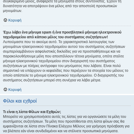
συγκεκριμένο μέλος, αναφέρετε τα μηνύματα στους συντονιστές. Έχουν τη
δυνατότητα να αποτρέψουν ένα μέλος από την αποστολή προσωπικών
μηνυμάτων.
Κορυφή
Έχω λάβει ένα μήνυμα spam ή ένα προσβλητικό μήνυμα ηλεκτρονικού
ταχυδρομείου από κάποιο μέλος του συστήματος συζητήσεων!
Λυπούμαστε που το ακούμε αυτό. Το χαρακτηριστικό λειτουργίας των
μηνυμάτων ηλεκτρονικού ταχυδρομείου αυτού του συστήματος συζητήσεων
συμπεριλαμβάνουν ασφαλιστικές δικλείδες για να προσπαθήσουμε και να
παρακολουθήσουμε μέλη που αποστέλλουν τέτοια μηνύματα, οπότε στείλτε
μήνυμα ηλεκτρονικού ταχυδρομείου στον διαχειριστή του συστήματος
συζητήσεων με πλήρες αντίγραφο του μηνύματος που λάβατε. Είναι πολύ
σημαντικό να υπάρχουν οι κεφαλίδες που περιέχουν τα στοιχεία του μέλους το
οποίο απέστειλε το μήνυμα ηλεκτρονικού ταχυδρομείου. Ο διαχειριστής του
συστήματος συζητήσεων μπορεί στη συνέχεια να λάβει μέτρα.
Κορυφή
Φίλοι και εχθροί
Τι είναι η λίστα Φίλων και Εχθρών;
Μπορείτε να χρησιμοποιήσετε αυτές τις λίστες για να οργανώσετε τα μέλη του
συστήματος συζητήσεων. Τα μέλη που προστίθενται στη λίστα φίλων σας θα
εμφανίζονται σε λίστα στον Πίνακα Ελέγχου Μέλους για γρήγορη πρόσβαση για
να βλέπετε εάν είναι συνδεδεμένοι και να στέλνετε προσωπικά μηνύματα.