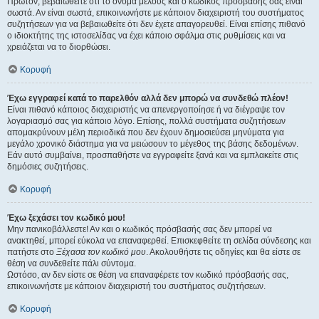
Πρώτον, βεβαιωθείτε ότι το όνομα μέλους και ο κωδικός πρόσβασής σας είναι
σωστά. Αν είναι σωστά, επικοινωνήστε με κάποιον διαχειριστή του συστήματος
συζητήσεων για να βεβαιωθείτε ότι δεν έχετε απαγορευθεί. Είναι επίσης πιθανό
ο ιδιοκτήτης της ιστοσελίδας να έχει κάποιο σφάλμα στις ρυθμίσεις και να
χρειάζεται να το διορθώσει.
Κορυφή
Έχω εγγραφεί κατά το παρελθόν αλλά δεν μπορώ να συνδεθώ πλέον!
Είναι πιθανό κάποιος διαχειριστής να απενεργοποίησε ή να διέγραψε τον
λογαριασμό σας για κάποιο λόγο. Επίσης, πολλά συστήματα συζητήσεων
απομακρύνουν μέλη περιοδικά που δεν έχουν δημοσιεύσει μηνύματα για
μεγάλο χρονικό διάστημα για να μειώσουν το μέγεθος της βάσης δεδομένων.
Εάν αυτό συμβαίνει, προσπαθήστε να εγγραφείτε ξανά και να εμπλακείτε στις
δημόσιες συζητήσεις.
Κορυφή
Έχω ξεχάσει τον κωδικό μου!
Μην πανικοβάλλεστε! Αν και ο κωδικός πρόσβασής σας δεν μπορεί να
ανακτηθεί, μπορεί εύκολα να επαναφερθεί. Επισκεφθείτε τη σελίδα σύνδεσης και
πατήστε στο
Ξέχασα τον κωδικό μου
. Ακολουθήστε τις οδηγίες και θα είστε σε
θέση να συνδεθείτε πάλι σύντομα.
Ωστόσο, αν δεν είστε σε θέση να επαναφέρετε τον κωδικό πρόσβασής σας,
επικοινωνήστε με κάποιον διαχειριστή του συστήματος συζητήσεων.
Κορυφή