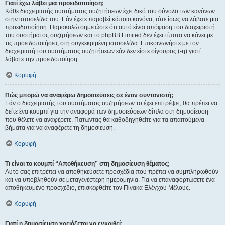
Γιατί έχω λάβει μια προειδοποίηση;
Κάθε διαχειριστής συστήματος συζητήσεων έχει δικό του σύνολο των κανόνων
στην ιστοσελίδα του. Εάν έχετε παραβεί κάποιο κανόνα, τότε ίσως να λάβατε μια
προειδοποίηση. Παρακαλώ σημειώστε ότι αυτό είναι απόφαση του διαχειριστή
του συστήματος συζητήσεων και το phpBB Limited δεν έχει τίποτα να κάνει με
τις προειδοποιήσεις στη συγκεκριμένη ιστοσελίδα. Επικοινωνήστε με τον
διαχειριστή του συστήματος συζητήσεων εάν δεν είστε σίγουρος (-η) γιατί
λάβατε την προειδοποίηση.
Κορυφή
Πώς μπορώ να αναφέρω δημοσιεύσεις σε έναν συντονιστή;
Εάν ο διαχειριστής του συστήματος συζητήσεων το έχει επιτρέψει, θα πρέπει να
δείτε ένα κουμπί για την αναφορά των δημοσιεύσεων δίπλα στη δημοσίευση
που θέλετε να αναφέρετε. Πατώντας θα καθοδηγηθείτε για τα απαιτούμενα
βήματα για να αναφέρετε τη δημοσίευση.
Κορυφή
Τι είναι το κουμπί “Αποθήκευση” στη δημοσίευση θέματος;
Αυτό σας επιτρέπει να αποθηκεύσετε προσχέδια που πρέπει να συμπληρωθούν
και να υποβληθούν σε μεταγενέστερη ημερομηνία. Για να επαναφορτώσετε ένα
αποθηκευμένο προσχέδιο, επισκεφθείτε τον Πίνακα Ελέγχου Μέλους.
Κορυφή
Γιατί η δημοσίευση χρειάζεται να εγκριθεί;