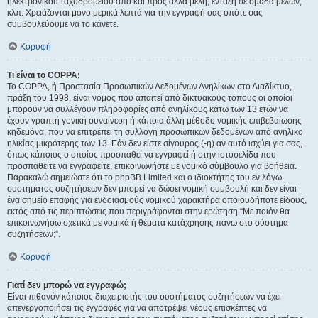
ηλεκτρονικού ταχυδρομείου από και προς άλλα μέλη, ένταξη σε ομάδα μελών,
κλπ. Χρειάζονται μόνο μερικά λεπτά για την εγγραφή σας οπότε σας
συμβουλεύουμε να το κάνετε.
Κορυφή
Τι είναι το COPPA;
Το COPPA, ή Προστασία Προσωπικών Δεδομένων Ανηλίκων στο Διαδίκτυο,
πράξη του 1998, είναι νόμος που απαιτεί από δικτυακούς τόπους οι οποίοι
μπορούν να συλλέγουν πληροφορίες από ανηλίκους κάτω των 13 ετών να
έχουν γραπτή γονική συναίνεση ή κάποια άλλη μέθοδο νομικής επιβεβαίωσης
κηδεμόνα, που να επιτρέπει τη συλλογή προσωπικών δεδομένων από ανήλικο
ηλικίας μικρότερης των 13. Εάν δεν είστε σίγουρος (-η) αν αυτό ισχύει για σας,
όπως κάποιος ο οποίος προσπαθεί να εγγραφεί ή στην ιστοσελίδα που
προσπαθείτε να εγγραφείτε, επικοινωνήστε με νομικό σύμβουλο για βοήθεια.
Παρακαλώ σημειώστε ότι το phpBB Limited και ο ιδιοκτήτης του εν λόγω
συστήματος συζητήσεων δεν μπορεί να δώσει νομική συμβουλή και δεν είναι
ένα σημείο επαφής για ενδοιασμούς νομικού χαρακτήρα οποιουδήποτε είδους,
εκτός από τις περιπτώσεις που περιγράφονται στην ερώτηση “Με ποιόν θα
επικοινωνήσω σχετικά με νομικά ή θέματα κατάχρησης πάνω στο σύστημα
συζητήσεων;”.
Κορυφή
Γιατί δεν μπορώ να εγγραφώ;
Είναι πιθανόν κάποιος διαχειριστής του συστήματος συζητήσεων να έχει
απενεργοποιήσει τις εγγραφές για να αποτρέψει νέους επισκέπτες να