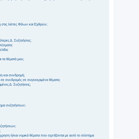
στις λίστες Φίλων και Εχθρών;
τερες Δ. Συζητήσεις;
ελέσματα;
ελίδα;
 τα θέματά μου;
τη και συνδρομή;
 σε συνδρομές σε συγκεκριμένα θέματα;
ένες Δ. Συζητήσεις;
τημα συζητήσεων;
;
συζητήσεων;
;
ρηση ή/και νομικά θέματα που σχετίζονται με αυτό το σύστημα