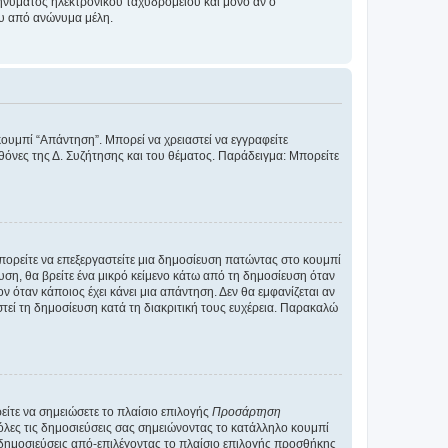
νύματος ηλεκτρονικού ταχυδρομείου και μόνο αν ο
ου από ανώνυμα μέλη.
κουμπί “Απάντηση”. Μπορεί να χρειαστεί να εγγραφείτε
οθόνες της Δ. Συζήτησης και του θέματος. Παράδειγμα: Μπορείτε
Μπορείτε να επεξεργαστείτε μια δημοσίευση πατώντας στο κουμπί
υση, θα βρείτε ένα μικρό κείμενο κάτω από τη δημοσίευση όταν
ν όταν κάποιος έχει κάνει μια απάντηση. Δεν θα εμφανίζεται αν
τεί τη δημοσίευση κατά τη διακριτική τους ευχέρεια. Παρακαλώ
ίτε να σημειώσετε το πλαίσιο επιλογής
Προσάρτηση
λες τις δημοσιεύσεις σας σημειώνοντας το κατάλληλο κουμπί
 δημοσιεύσεις από-επιλέγοντας το πλαίσιο επιλογής προσθήκης