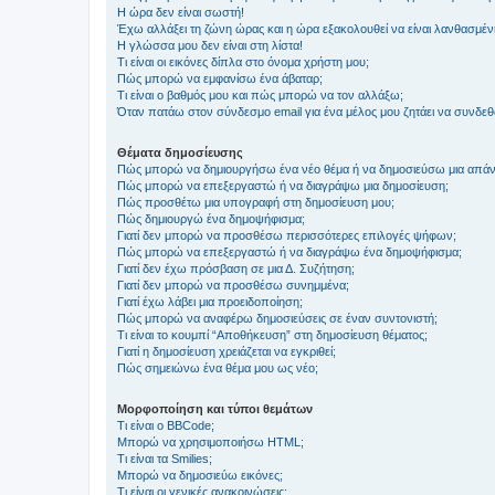
Η ώρα δεν είναι σωστή!
Έχω αλλάξει τη ζώνη ώρας και η ώρα εξακολουθεί να είναι λανθασμέν
Η γλώσσα μου δεν είναι στη λίστα!
Τι είναι οι εικόνες δίπλα στο όνομα χρήστη μου;
Πώς μπορώ να εμφανίσω ένα άβαταρ;
Τι είναι ο βαθμός μου και πώς μπορώ να τον αλλάξω;
Όταν πατάω στον σύνδεσμο email για ένα μέλος μου ζητάει να συνδε
Θέματα δημοσίευσης
Πώς μπορώ να δημιουργήσω ένα νέο θέμα ή να δημοσιεύσω μια απάν
Πώς μπορώ να επεξεργαστώ ή να διαγράψω μια δημοσίευση;
Πώς προσθέτω μια υπογραφή στη δημοσίευση μου;
Πώς δημιουργώ ένα δημοψήφισμα;
Γιατί δεν μπορώ να προσθέσω περισσότερες επιλογές ψήφων;
Πώς μπορώ να επεξεργαστώ ή να διαγράψω ένα δημοψήφισμα;
Γιατί δεν έχω πρόσβαση σε μια Δ. Συζήτηση;
Γιατί δεν μπορώ να προσθέσω συνημμένα;
Γιατί έχω λάβει μια προειδοποίηση;
Πώς μπορώ να αναφέρω δημοσιεύσεις σε έναν συντονιστή;
Τι είναι το κουμπί “Αποθήκευση” στη δημοσίευση θέματος;
Γιατί η δημοσίευση χρειάζεται να εγκριθεί;
Πώς σημειώνω ένα θέμα μου ως νέο;
Μορφοποίηση και τύποι θεμάτων
Τι είναι ο BBCode;
Μπορώ να χρησιμοποιήσω HTML;
Τι είναι τα Smilies;
Μπορώ να δημοσιεύω εικόνες;
Τι είναι οι γενικές ανακοινώσεις;