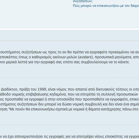
συζητήσεων;
Πώς μπορώ να επικοινωνήσω με τον διαχει
του συστήματος συζητήσεων ως προς το αν θα πρέπει να εγγραφείτε προκειμένου να 
ε επισκέπτες όπως ο καθορισμός εικόνων μελών (avatars), προσωπικά μηνύματα, 
μόνο μερικά λεπτά για την εγγραφή σας οπότε σας συμβουλεύουμε να το κάνετε.
ιαδίκτυο, πράξη του 1998, είναι νόμος που απαιτεί από δικτυακούς τόπους οι ο
μέθοδο νομικής επιβεβαίωσης κηδεμόνα, που να επιτρέπει τη συλλογή προσωπικών 
ποίος προσπαθεί να εγγραφεί ή στην ιστοσελίδα που προσπαθείτε να εγγραφείτε, επ
 συστήματος συζητήσεων δεν μπορεί να δώσει νομική συμβουλή και δεν είναι ένα ση
ώτηση “Με ποιόν θα επικοινωνήσω σχετικά με νομικά ή θέματα κατάχρησης πάνω στο
ν να έχει απενεργοποιήσει τις εγγραφές για να αποτρέψει νέους επισκέπτες να εγγ