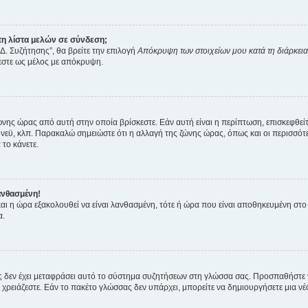
η λίστα μελών σε σύνδεση;
Δ. Συζήτησης”, θα βρείτε την επιλογή
Απόκρυψη των στοιχείων μου κατά τη διάρκει
ζεστε ως μέλος με απόκρυψη.
ζώνης ώρας από αυτή στην οποία βρίσκεστε. Εάν αυτή είναι η περίπτωση, επισκεφθεί
 Σίδνεϋ, κλπ. Παρακαλώ σημειώστε ότι η αλλαγή της ζώνης ώρας, όπως και οι περισσ
 το κάνετε.
ανθασμένη!
 και η ώρα εξακολουθεί να είναι λανθασμένη, τότε ή ώρα που είναι αποθηκευμένη στ
α.
νείς δεν έχει μεταφράσει αυτό το σύστημα συζητήσεων στη γλώσσα σας. Προσπαθήστε
χρειάζεστε. Εάν το πακέτο γλώσσας δεν υπάρχει, μπορείτε να δημιουργήσετε μια ν