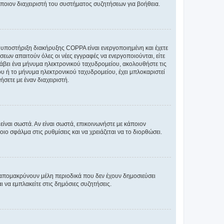
άποιον διαχειριστή του συστήματος συζητήσεων για βοήθεια.
η υποστήριξη διακήρυξης COPPA είναι ενεργοποιημένη και έχετε
σεων απαιτούν όλες οι νέες εγγραφές να ενεργοποιούνται, είτε
 λάβει ένα μήνυμα ηλεκτρονικού ταχυδρομείου, ακολουθήστε τις
υ ή το μήνυμα ηλεκτρονικού ταχυδρομείου, έχει μπλοκαριστεί
σετε με έναν διαχειριστή.
ίναι σωστά. Αν είναι σωστά, επικοινωνήστε με κάποιον
οιο σφάλμα στις ρυθμίσεις και να χρειάζεται να το διορθώσει.
 απομακρύνουν μέλη περιοδικά που δεν έχουν δημοσιεύσει
 να εμπλακείτε στις δημόσιες συζητήσεις.