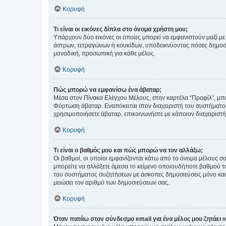
Κορυφή
Τι είναι οι εικόνες δίπλα στο όνομα χρήστη μου;
Υπάρχουν δύο εικόνες οι οποίες μπορεί να εμφανιστούν μαζί με
άστρων, τετραγώνων ή κουκίδων, υποδεικνύοντας πόσες δημοσιεύ
μοναδική, προσωπική για κάθε μέλος.
Κορυφή
Πώς μπορώ να εμφανίσω ένα άβαταρ;
Μέσα στον Πίνακα Ελέγχου Μέλους, στην καρτέλα “Προφίλ”, μπο
Φόρτωση άβαταρ. Εναπόκειται στον διαχειριστή του συστήματος 
χρησιμοποιήσετε άβαταρ, επικοινωνήστε με κάποιον διαχειριστ
Κορυφή
Τι είναι ο βαθμός μου και πώς μπορώ να τον αλλάξω;
Οι βαθμοί, οι οποίοι εμφανίζονται κάτω από το όνομα μέλους σα
μπορείτε να αλλάξετε άμεσα το κείμενο οποιουδήποτε βαθμού 
του συστήματος συζητήσεων με άσκοπες δημοσιεύσεις μόνο και 
μειώσει τον αριθμό των δημοσιεύσεων σας.
Κορυφή
Όταν πατάω στον σύνδεσμο email για ένα μέλος μου ζητάει 