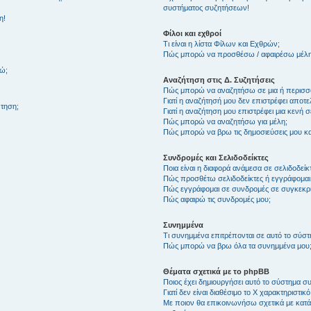
συστήματος συζητήσεων!
η!
Φίλοι και εχθροί
Τι είναι η λίστα Φίλων και Εχθρών;
Πώς μπορώ να προσθέσω / αφαιρέσω μέλη 
θώ;
Αναζήτηση στις Δ. Συζητήσεις
Πώς μπορώ να αναζητήσω σε μια ή περισσό
Γιατί η αναζήτησή μου δεν επιστρέφει αποτ
τηση;
Γιατί η αναζήτηση μου επιστρέφει μια κενή σ
Πώς μπορώ να αναζητήσω για μέλη;
Πώς μπορώ να βρω τις δημοσιεύσεις μου και
Συνδρομές και Σελιδοδείκτες
Ποια είναι η διαφορά ανάμεσα σε σελιδοδείκ
Πώς προσθέτω σελιδοδείκτες ή εγγράφομαι
Πώς εγγράφομαι σε συνδρομές σε συγκεκριμ
Πώς αφαιρώ τις συνδρομές μου;
Συνημμένα
Τι συνημμένα επιτρέπονται σε αυτό το σύσ
Πώς μπορώ να βρω όλα τα συνημμένα μου
Θέματα σχετικά με το phpBB
Ποιος έχει δημιουργήσει αυτό το σύστημα 
Γιατί δεν είναι διαθέσιμο το Χ χαρακτηριστικό
Με ποιον θα επικοινωνήσω σχετικά με κατάχ