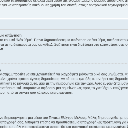
ονικού ταχυδρομείου σε άλλα μέλη μέσω της ενσωματωμένης φόρμας αποστολής μη
νεται για να αποτραπεί η κακόβουλη χρήση του συστήματος ηλεκτρονικού ταχυδρομεί
μια απάντηση;
στο κουμπί “Νέο θέμα”. Για να δημοσιεύσετε μια απάντηση σε ένα θέμα, πατήστε στο 
τα με τα δικαιώματά σας σε κάθε Δ. Συζήτηση είναι διαθέσιμη στο κάτω μέρος στις 
λπ.
;
νιστής, μπορείτε να επεξεργαστείτε ή να διαγράψετε μόνον τα δικά σας μηνύματα. 
μένο χρόνο αφότου έγινε η δημοσίευση. Αν κάποιος έχει ήδη απαντήσει στη δημοσίε
τήκατε το μήνυμα αυτό, μαζί με την ημερομηνία και την ώρα. Αυτό εμφανίζεται μόνο
 ωστόσο αυτοί μπορούν να αφήσουν μια σημείωση ως προς το γιατί έχουν επεξεργασ
υση από τη στιγμή που κάποιος έχει απαντήσει.
α δημιουργήσετε μια μέσω του Πίνακα Ελέγχου Μέλους. Μόλις δημιουργηθεί, μπορε
 υπογραφή σας. Μπορείτε επίσης να προσθέσετε μια υπογραφή ως προεπιλογή για ό
ορείτε και πάλι να αποτρέψετε να προστεθεί μια υπογραφή σε κάποιες μεμονωμένες