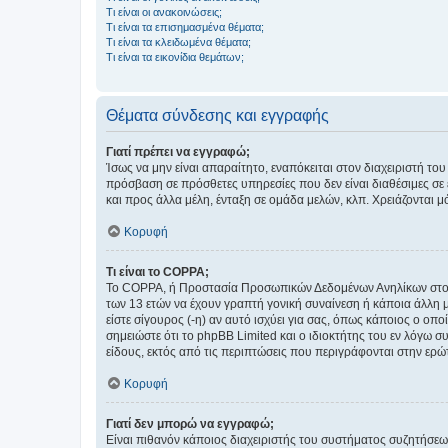
Τι είναι οι ανακοινώσεις;
Τι είναι τα επισημασμένα θέματα;
Τι είναι τα κλειδωμένα θέματα;
Τι είναι τα εικονίδια θεμάτων;
Θέματα σύνδεσης και εγγραφής
Γιατί πρέπει να εγγραφώ;
Ίσως να μην είναι απαραίτητο, εναπόκειται στον διαχειριστή 
πρόσβαση σε πρόσθετες υπηρεσίες που δεν είναι διαθέσιμες σ
και προς άλλα μέλη, ένταξη σε ομάδα μελών, κλπ. Χρειάζονται 
Κορυφή
Τι είναι το COPPA;
Το COPPA, ή Προστασία Προσωπικών Δεδομένων Ανηλίκων στο Δ
των 13 ετών να έχουν γραπτή γονική συναίνεση ή κάποια άλλη 
είστε σίγουρος (-η) αν αυτό ισχύει για σας, όπως κάποιος ο ο
σημειώστε ότι το phpBB Limited και ο ιδιοκτήτης του εν λόγω
είδους, εκτός από τις περιπτώσεις που περιγράφονται στην ερ
Κορυφή
Γιατί δεν μπορώ να εγγραφώ;
Είναι πιθανόν κάποιος διαχειριστής του συστήματος συζητήσεω