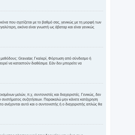
κόνα που σχετίζεται με το βαθμό σας, γενικώς με τη μορφή των
αλύτερη, εικόνα είναι γνωστή ως άβαταρ και είναι γενικώς
ς μεθόδους: Gravatar, Γκαλερί, Φόρτωση από σύνδεσμο ή
ορεί να καταστούν διαθέσιμα. Εάν δεν μπορείτε να
σμένων μελών, π.χ. συντονιστές και διαχειριστές. Γενικώς, δεν
του συστήματος συζητήσεων. Παρακαλώ μην κάνετε κατάχρηση
ο ανέχονται αυτό και ο συντονιστής ή ο διαχειριστής απλώς θα