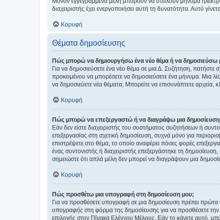
Μόνον εγγεγραμμένα μέλη μπορούν να στείλουν μήνυμα ηλεκτρ
διαχειριστής έχει ενεργοποιήσει αυτή τη δυνατότητα. Αυτό γί
Κορυφή
Θέματα δημοσίευσης
Πώς μπορώ να δημιουργήσω ένα νέο θέμα ή να δημοσιεύσω 
Για να δημοσιεύσετε ένα νέο θέμα σε μια Δ. Συζήτηση, πατήστε 
προκειμένου να μπορέσετε να δημοσιεύσετε ένα μήνυμα. Μια λίσ
να δημοσιεύετε νέα θέματα, Μπορείτε να επισυνάπτετε αρχεία, κ
Κορυφή
Πώς μπορώ να επεξεργαστώ ή να διαγράψω μια δημοσίευση
Εάν δεν είστε διαχειριστής του συστήματος συζητήσεων ή συντο
επεξεργασίας στη σχετική δημοσίευση, συχνά μόνο για περιορισ
επιστρέψετε στο θέμα, το οποίο αναφέρει πόσες φορές επεξεργασ
ένας συντονιστής ή διαχειριστής επεξεργάστηκε τη δημοσίευση,
σημειώστε ότι απλά μέλη δεν μπορεί να διαγράψουν μια δημοσίε
Κορυφή
Πώς προσθέτω μια υπογραφή στη δημοσίευση μου;
Για να προσθέσετε υπογραφή σε μια δημοσίευση πρέπει πρώτα ν
υπογραφής
στη φόρμα της δημοσίευσης για να προσθέσετε την
επιλογής στον Πίνακα Ελέγχου Μέλους. Εάν το κάνετε αυτό, μπ