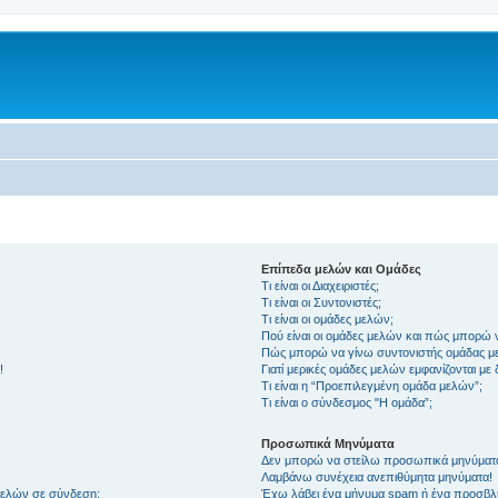
Επίπεδα μελών και Ομάδες
Τι είναι οι Διαχειριστές;
Τι είναι οι Συντονιστές;
Τι είναι οι ομάδες μελών;
Πού είναι οι ομάδες μελών και πώς μπορώ 
Πώς μπορώ να γίνω συντονιστής ομάδας μ
!
Γιατί μερικές ομάδες μελών εμφανίζονται με
Τι είναι η “Προεπιλεγμένη ομάδα μελών”;
Τι είναι ο σύνδεσμος "Η ομάδα”;
Προσωπικά Μηνύματα
Δεν μπορώ να στείλω προσωπικά μηνύματ
Λαμβάνω συνέχεια ανεπιθύμητα μηνύματα!
μελών σε σύνδεση;
Έχω λάβει ένα μήνυμα spam ή ένα προσβλη