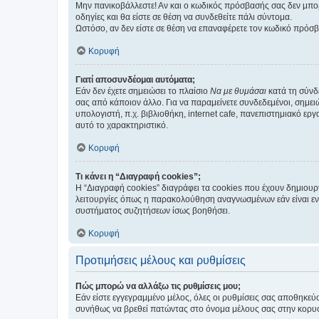
Μην πανικοβάλλεστε! Αν και ο κωδικός πρόσβασής σας δεν μπορ
οδηγίες και θα είστε σε θέση να συνδεθείτε πάλι σύντομα.
Ωστόσο, αν δεν είστε σε θέση να επαναφέρετε τον κωδικό πρόσ
Κορυφή
Γιατί αποσυνδέομαι αυτόματα;
Εάν δεν έχετε σημειώσει το πλαίσιο
Να με θυμάσαι
κατά τη σύνδ
σας από κάποιον άλλο. Για να παραμείνετε συνδεδεμένοι, σημει
υπολογιστή, π.χ. βιβλιοθήκη, internet cafe, πανεπιστημιακό ερ
αυτό το χαρακτηριστικό.
Κορυφή
Τι κάνει η “Διαγραφή cookies”;
Η “Διαγραφή cookies” διαγράφει τα cookies που έχουν δημιου
λειτουργίες όπως η παρακολούθηση αναγνωσμένων εάν είναι εν
συστήματος συζητήσεων ίσως βοηθήσει.
Κορυφή
Προτιμήσεις μέλους και ρυθμίσεις
Πώς μπορώ να αλλάξω τις ρυθμίσεις μου;
Εάν είστε εγγεγραμμένο μέλος, όλες οι ρυθμίσεις σας αποθηκε
συνήθως να βρεθεί πατώντας στο όνομα μέλους σας στην κορυφή