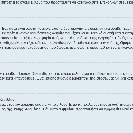
ην επιτρέπει το όνομα μέλους που προσπαθείτε να καταχωρίσετε. Επικοινωνήστε με κ
 Εάν αυτά είναι σωστά, τότε ένα από τα δύο πράγματα μπορεί να έχει συμβεί. Εάν 
ής, θα πρέπει να ακολουθήσετε τις οδηγίες που έχετε λάβει. Μερικά συστήματα συζητή
α συνδεθείτε. Αυτή η πληροφορία υπήρχε κατά τη διάρκεια της εγγραφής. Εάν έχετε
υ, ενδεχομένως να έχετε δώσει μια λανθασμένη διεύθυνση ηλεκτρονικού ταχυδρομείο
νση ηλεκτρονικού ταχυδρομείου που δώσατε είναι σωστή, προσπαθήστε να επικοινωνή
 συμβεί. Πρώτον, βεβαιωθείτε ότι το όνομα μέλους και ο κωδικός πρόσβασής σας ε
εν έχετε απαγορευθεί. Είναι επίσης πιθανό ο ιδιοκτήτης της ιστοσελίδας να έχει κάπ
θώ πλέον!
έγραψε τον λογαριασμό σας για κάποιο λόγο. Επίσης, πολλά συστήματα συζητήσεων
θος της βάσης δεδομένων. Εάν αυτό συμβαίνει, προσπαθήστε να εγγραφείτε ξανά και