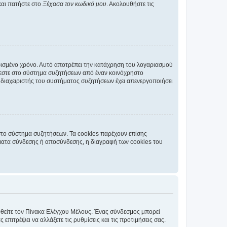
και πατήστε στο
Ξέχασα τον κωδικό μου
. Ακολουθήστε τις
ρισμένο χρόνο. Αυτό αποτρέπει την κατάχρηση του λογαριασμού
έεστε στο σύστημα συζητήσεων από έναν κοινόχρηστο
 ο διαχειριστής του συστήματος συζητήσεων έχει απενεργοποιήσει
στο σύστημα συζητήσεων. Τα cookies παρέχουν επίσης
ματα σύνδεσης ή αποσύνδεσης, η διαγραφή των cookies του
εφθείτε τον Πίνακα Ελέγχου Μέλους. Ένας σύνδεσμος μπορεί
ιτρέψει να αλλάξετε τις ρυθμίσεις και τις προτιμήσεις σας.