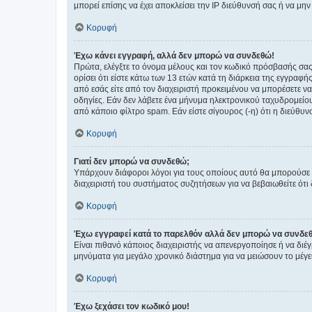
μπορεί επίσης να έχει αποκλείσει την IP διεύθυνσή σας ή να μ
Κορυφή
Έχω κάνει εγγραφή, αλλά δεν μπορώ να συνδεθώ!
Πρώτα, ελέγξτε το όνομα μέλους και τον κωδικό πρόσβασής σας.
ορίσει ότι είστε κάτω των 13 ετών κατά τη διάρκεια της εγγραφ
από εσάς είτε από τον διαχειριστή προκειμένου να μπορέσετε ν
οδηγίες. Εάν δεν λάβετε ένα μήνυμα ηλεκτρονικού ταχυδρομείο
από κάποιο φίλτρο spam. Εάν είστε σίγουρος (-η) ότι η διεύθυ
Κορυφή
Γιατί δεν μπορώ να συνδεθώ;
Υπάρχουν διάφοροι λόγοι για τους οποίους αυτό θα μπορούσε να
διαχειριστή του συστήματος συζητήσεων για να βεβαιωθείτε ότι δ
Κορυφή
Έχω εγγραφεί κατά το παρελθόν αλλά δεν μπορώ να συνδε
Είναι πιθανό κάποιος διαχειριστής να απενεργοποίησε ή να δι
μηνύματα για μεγάλο χρονικό διάστημα για να μειώσουν το μέγε
Κορυφή
Έχω ξεχάσει τον κωδικό μου!