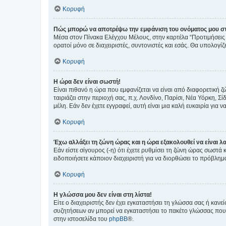
Κορυφή
Πώς μπορώ να αποτρέψω την εμφάνιση του ονόματος μου στ
Μέσα στον Πίνακα Ελέγχου Μέλους, στην καρτέλα “Προτιμήσεις 
ορατοί μόνο σε διαχειριστές, συντονιστές και εσάς. Θα υπολογί
Κορυφή
Η ώρα δεν είναι σωστή!
Είναι πιθανό η ώρα που εμφανίζεται να είναι από διαφορετική 
ταιριάζει στην περιοχή σας, π.χ. Λονδίνο, Παρίσι, Νέα Υόρκη,
μέλη. Εάν δεν έχετε εγγραφεί, αυτή είναι μια καλή ευκαιρία για να
Κορυφή
Έχω αλλάξει τη ζώνη ώρας και η ώρα εξακολουθεί να είναι λ
Εάν είστε σίγουρος (-η) ότι έχετε ρυθμίσει τη ζώνη ώρας σωστά
ειδοποιήσετε κάποιον διαχειριστή για να διορθώσει το πρόβλημ
Κορυφή
Η γλώσσα μου δεν είναι στη λίστα!
Είτε ο διαχειριστής δεν έχει εγκαταστήσει τη γλώσσα σας ή κα
συζητήσεων αν μπορεί να εγκαταστήσει το πακέτο γλώσσας που 
στην ιστοσελίδα του
phpBB
®.