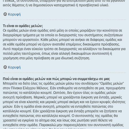
Γενικώς, οι συντονιστές υπάρχουν για να αποτρέπουν μέλη από το να βγαίνουν
εκτός θέματος ή να δημοσιεύουν καταχρηστικό ή προσβλητικό υλικό.
Κορυφή
Τι είναι οι ομάδες μελών;
Οι ομάδες μελών είναι ομάδες από μέλη οι οποίες μοιράζουν την κοινότητα σε
διαχειρίσιμα τμήματα με τα οποία οι διαχειριστές του συστήματος συζητήσεων
μπορούν να εργαστούν. Κάθε μέλος μπορεί να ανήκει σε διάφορες ομάδες και
σε κάθε ομάδα μπορεί να έχουν ανατεθεί επιμέρους δικαιώματα πρόσβασης.
Αυτό παρέχει έναν εύκολο τρόπο σε διαχειριστές να αλλάξουν τα δικαιώματα για
πολλά μέλη ταυτόχρονα, όπως είναι αλλαγή δικαιωμάτων συντονιστή ή
χορήγηση στα μέλη πρόσβαση σε μια ιδιωτική συζήτηση.
Κορυφή
Πού είναι οι ομάδες μελών και πώς μπορώ να συμμετάσχω σε μια;
Μπορείτε να δείτε όλες τις ομάδες μελών μέσω του συνδέσμου “Ομάδες μελών”
στον Πίνακα Ελέγχου Μέλους. Εάν επιθυμείτε να ενταχθείτε σε μια, προχωρήστε
πατώντας το κατάλληλο κουμπί. Ωστόσο, δεν έχουν όλες οι ομάδες μελών
ανοιχτή πρόσβαση. Μερικές μπορεί να χρειάζονται έγκριση για ένταξη, μερικές
μπορεί να είναι κλειστές και μερικές μπορεί ακόμη και να έχουν κρυφές ιδιότητες
μελών. Εάν η ομάδα είναι ανοιχτή, μπορείτε να ενταχθείτε πατώντας στο
κατάλληλο κουμπί. Εάν χρειάζεται έγκριση για ένταξη μπορείτε να ζητήσετε να
ενταχθείτε πατώντας στο κατάλληλο κουμπί. Ο συντονιστής της ομάδας θα
χρειαστεί να εγκρίνει το αίτημα σας και ίσως σας ρωτήσει γιατί θέλετε να
ενταχθείτε στην ομάδα. Παρακαλώ μην παρενοχλήσετε τον συντονιστή ομάδας