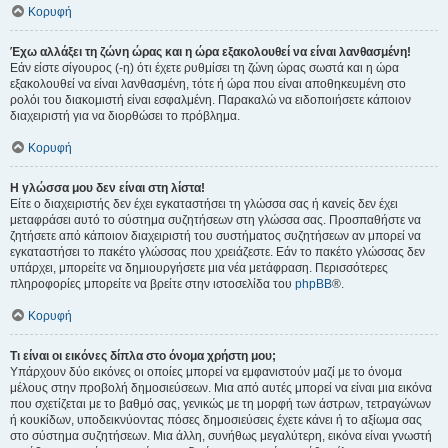
Κορυφή
Έχω αλλάξει τη ζώνη ώρας και η ώρα εξακολουθεί να είναι λανθασμένη!
Εάν είστε σίγουρος (-η) ότι έχετε ρυθμίσει τη ζώνη ώρας σωστά και η ώρα
εξακολουθεί να είναι λανθασμένη, τότε ή ώρα που είναι αποθηκευμένη στο
ρολόι του διακομιστή είναι εσφαλμένη. Παρακαλώ να ειδοποιήσετε κάποιον
διαχειριστή για να διορθώσει το πρόβλημα.
Κορυφή
Η γλώσσα μου δεν είναι στη λίστα!
Είτε ο διαχειριστής δεν έχει εγκαταστήσει τη γλώσσα σας ή κανείς δεν έχει
μεταφράσει αυτό το σύστημα συζητήσεων στη γλώσσα σας. Προσπαθήστε να
ζητήσετε από κάποιον διαχειριστή του συστήματος συζητήσεων αν μπορεί να
εγκαταστήσει το πακέτο γλώσσας που χρειάζεστε. Εάν το πακέτο γλώσσας δεν
υπάρχει, μπορείτε να δημιουργήσετε μια νέα μετάφραση. Περισσότερες
πληροφορίες μπορείτε να βρείτε στην ιστοσελίδα του
phpBB
®.
Κορυφή
Τι είναι οι εικόνες δίπλα στο όνομα χρήστη μου;
Υπάρχουν δύο εικόνες οι οποίες μπορεί να εμφανιστούν μαζί με το όνομα
μέλους στην προβολή δημοσιεύσεων. Μια από αυτές μπορεί να είναι μια εικόνα
που σχετίζεται με το βαθμό σας, γενικώς με τη μορφή των άστρων, τετραγώνων
ή κουκίδων, υποδεικνύοντας πόσες δημοσιεύσεις έχετε κάνει ή το αξίωμα σας
στο σύστημα συζητήσεων. Μια άλλη, συνήθως μεγαλύτερη, εικόνα είναι γνωστή