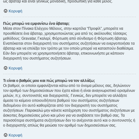
ως άβαταρ και είναι γενικώς μοναδική, προσωπική για κάθε μέλος.
Κορυφή
Πώς μπορώ να εμφανίσω ένα άβαταρ;
Μέσα στον Πίνακα Ελέγχου Μέλους, στην καρτέλα “Προφίλ”, μπορείτε να
προσθέσετε ένα άβαταρ, χρησιμοποιώντας μια από τις ακόλουθες τέσσερις
μεθόδους: Gravatar, Γκαλερί, Φόρτωση από σύνδεσμο ή Φόρτωση άβαταρ.
Εναπόκειται στον διαχειριστή του συστήματος συζητήσεων να ενεργοποιήσει τα
άβαταρ και να επιλέξει τον τρόπο με τον οποίο μπορεί να καταστούν διαθέσιμα.
Εάν δεν μπορείτε να χρησιμοποιήσετε άβαταρ, επικοινωνήστε με κάποιον
διαχειριστή του συστήματος συζητήσεων.
Κορυφή
Τι είναι ο βαθμός μου και πώς μπορώ να τον αλλάξω;
Οι βαθμοί, οι οποίοι εμφανίζονται κάτω από το όνομα μέλους σας, δηλώνουν
τον αριθμό των δημοσιεύσεων που έχετε κάνει ή είναι αναγνωριστικό ορισμένων
μελών, π.χ. συντονιστές και διαχειριστές. Γενικώς, δεν μπορείτε να αλλάξετε
άμεσα το κείμενο οποιουδήποτε βαθμού του συστήματος συζητήσεων
δεδομένου ότι αυτό καθορίζεται από τον διαχειριστή του συστήματος
συζητήσεων. Παρακαλώ μην κάνετε κατάχρηση του συστήματος συζητήσεων με
άσκοπες δημοσιεύσεις μόνο και μόνο για να ανεβάσετε τον βαθμό σας. Τα
περισσότερα συστήματα συζητήσεων δεν το ανέχονται αυτό και ο συντονιστής ή
ο διαχειριστής απλώς θα μειώσει τον αριθμό των δημοσιεύσεων σας.
Κορυφή