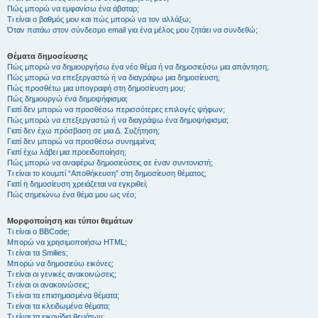
Πώς μπορώ να εμφανίσω ένα άβαταρ;
Τι είναι ο βαθμός μου και πώς μπορώ να τον αλλάξω;
Όταν πατάω στον σύνδεσμο email για ένα μέλος μου ζητάει να συνδεθώ;
Θέματα δημοσίευσης
Πώς μπορώ να δημιουργήσω ένα νέο θέμα ή να δημοσιεύσω μια απάντηση;
Πώς μπορώ να επεξεργαστώ ή να διαγράψω μια δημοσίευση;
Πώς προσθέτω μια υπογραφή στη δημοσίευση μου;
Πώς δημιουργώ ένα δημοψήφισμα;
Γιατί δεν μπορώ να προσθέσω περισσότερες επιλογές ψήφων;
Πώς μπορώ να επεξεργαστώ ή να διαγράψω ένα δημοψήφισμα;
Γιατί δεν έχω πρόσβαση σε μια Δ. Συζήτηση;
Γιατί δεν μπορώ να προσθέσω συνημμένα;
Γιατί έχω λάβει μια προειδοποίηση;
Πώς μπορώ να αναφέρω δημοσιεύσεις σε έναν συντονιστή;
Τι είναι το κουμπί “Αποθήκευση” στη δημοσίευση θέματος;
Γιατί η δημοσίευση χρειάζεται να εγκριθεί;
Πώς σημειώνω ένα θέμα μου ως νέο;
Μορφοποίηση και τύποι θεμάτων
Τι είναι ο BBCode;
Μπορώ να χρησιμοποιήσω HTML;
Τι είναι τα Smilies;
Μπορώ να δημοσιεύω εικόνες;
Τι είναι οι γενικές ανακοινώσεις;
Τι είναι οι ανακοινώσεις;
Τι είναι τα επισημασμένα θέματα;
Τι είναι τα κλειδωμένα θέματα;
Τι είναι τα εικονίδια θεμάτων;