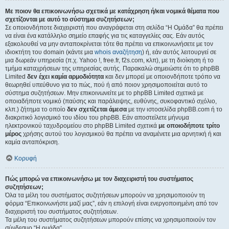
Με ποιον θα επικοινωνήσω σχετικά με κατάχρηση ή/και νομικά θέματα που
σχετίζονται με αυτό το σύστημα συζητήσεων;
Σε οποιονδήποτε διαχειριστή που αναγράφεται στη σελίδα “Η Ομάδα” θα πρέπει
να είναι ένα κατάλληλο σημείο επαφής για τις καταγγελίες σας. Εάν αυτός
εξακολουθεί να μην ανταποκρίνεται τότε θα πρέπει να επικοινωνήσετε με τον
ιδιοκτήτη του domain (κάντε μια
whois αναζήτηση
) ή, εάν αυτός λειτουργεί σε
μια δωρεάν υπηρεσία (π.χ. Yahoo !, free.fr, f2s.com, κλπ), με τη διοίκηση ή το
τμήμα καταχρήσεων της υπηρεσίας αυτής. Παρακαλώ σημειώστε ότι το phpBB
Limited
δεν έχει καμία αρμοδιότητα
και δεν μπορεί με οποιονδήποτε τρόπο να
θεωρηθεί υπεύθυνο για το πώς, πού ή από ποιον χρησιμοποιείται αυτό το
σύστημα συζητήσεων. Μην επικοινωνείτε με το phpBB Limited σχετικά με
οποιαδήποτε νομικό (παύσης και παράλειψης, ευθύνης, συκοφαντικό σχόλιο,
κλπ.) ζήτημα το οποίο
δεν σχετίζεται άμεσα
με την ιστοσελίδα phpBB.com ή το
διακριτικό λογισμικό του ιδίου του phpBB. Εάν αποστείλετε μήνυμα
ηλεκτρονικού ταχυδρομείου στο phpBB Limited σχετικά
με οποιοδήποτε τρίτο
μέρος
χρήσης αυτού του λογισμικού θα πρέπει να αναμένετε μια αρνητική ή και
καμία ανταπόκριση.
Κορυφή
Πώς μπορώ να επικοινωνήσω με τον διαχειριστή του συστήματος
συζητήσεων;
Όλα τα μέλη του συστήματος συζητήσεων μπορούν να χρησιμοποιούν τη
φόρμα “Επικοινωνήστε μαζί μας”, εάν η επιλογή είναι ενεργοποιημένη από τον
διαχειριστή του συστήματος συζητήσεων.
Τα μέλη του συστήματος συζητήσεων μπορούν επίσης να χρησιμοποιούν τον
σύνδεσμο “Η ομάδα”.