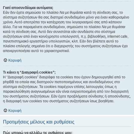
Γιατί αποσυνδέομαι αυτόματα;
Εάν δεν έχετε σημειώσει το πλαίσιο
Να με θυμάσαι
κατά τη σύνδεση σας, το
σύστημα συζητήσεων θα σας διατηρεί συνδεδεμένο μόνο για έναν καθορισμένο
χρόνο. Αυτό αποτρέπει την κατάχρηση του λογαριασμού σας από κάποιον
άλλο. Για να παραμείνετε συνδεδεμένοι, σημειώστε το πλαίσιο
Να με θυμάσαι
κατά τη σύνδεση σας. Αυτό δεν συνιστάται εάν συνδέεστε στο σύστημα
συζητήσεων από έναν κοινόχρηστο υπολογιστή, π.χ. βιβλιοθήκη, internet cafe,
πανεπιστημιακό εργαστήριο υπολογιστών, κλπ. Εάν δεν βλέπετε αυτό το
πλαίσιο επιλογής σημαίνει ότι ο διαχειριστής του συστήματος συζητήσεων έχει
απενεργοποιήσει αυτό το χαρακτηριστικό.
Κορυφή
Τι κάνει η “Διαγραφή cookies”;
Η “Διαγραφή cookies” διαγράφει τα cookies που έχουν δημιουργηθεί από το
phpBB τα οποία σας διατηρούν πιστοποιημένους και συνδεδεμένους στο
σύστημα συζητήσεων. Τα cookies παρέχουν επίσης λειτουργίες όπως η
παρακολούθηση αναγνωσμένων εάν είναι ενεργοποιημένη από τον διαχειριστή
του συστήματος συζητήσεων. Εάν έχετε προβλήματα σύνδεσης ή αποσύνδεσης,
η διαγραφή των cookies του συστήματος συζητήσεων ίσως βοηθήσει.
Κορυφή
Προτιμήσεις μέλους και ρυθμίσεις
Πώς μπορώ να αλλάξω τις ρυθμίσεις μου;