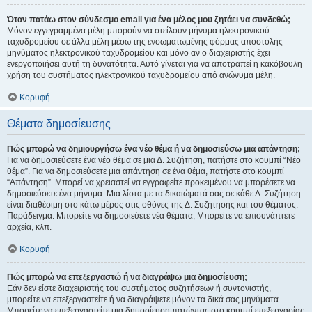
Όταν πατάω στον σύνδεσμο email για ένα μέλος μου ζητάει να συνδεθώ;
Μόνον εγγεγραμμένα μέλη μπορούν να στείλουν μήνυμα ηλεκτρονικού
ταχυδρομείου σε άλλα μέλη μέσω της ενσωματωμένης φόρμας αποστολής
μηνύματος ηλεκτρονικού ταχυδρομείου και μόνο αν ο διαχειριστής έχει
ενεργοποιήσει αυτή τη δυνατότητα. Αυτό γίνεται για να αποτραπεί η κακόβουλη
χρήση του συστήματος ηλεκτρονικού ταχυδρομείου από ανώνυμα μέλη.
Κορυφή
Θέματα δημοσίευσης
Πώς μπορώ να δημιουργήσω ένα νέο θέμα ή να δημοσιεύσω μια απάντηση;
Για να δημοσιεύσετε ένα νέο θέμα σε μια Δ. Συζήτηση, πατήστε στο κουμπί “Νέο
θέμα”. Για να δημοσιεύσετε μια απάντηση σε ένα θέμα, πατήστε στο κουμπί
“Απάντηση”. Μπορεί να χρειαστεί να εγγραφείτε προκειμένου να μπορέσετε να
δημοσιεύσετε ένα μήνυμα. Μια λίστα με τα δικαιώματά σας σε κάθε Δ. Συζήτηση
είναι διαθέσιμη στο κάτω μέρος στις οθόνες της Δ. Συζήτησης και του θέματος.
Παράδειγμα: Μπορείτε να δημοσιεύετε νέα θέματα, Μπορείτε να επισυνάπτετε
αρχεία, κλπ.
Κορυφή
Πώς μπορώ να επεξεργαστώ ή να διαγράψω μια δημοσίευση;
Εάν δεν είστε διαχειριστής του συστήματος συζητήσεων ή συντονιστής,
μπορείτε να επεξεργαστείτε ή να διαγράψετε μόνον τα δικά σας μηνύματα.
Μπορείτε να επεξεργαστείτε μια δημοσίευση πατώντας στο κουμπί επεξεργασίας