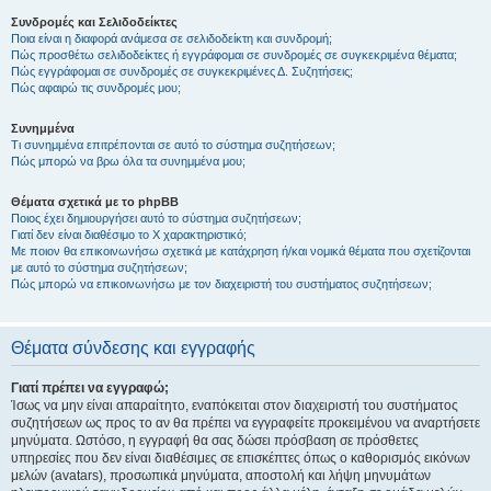
Συνδρομές και Σελιδοδείκτες
Ποια είναι η διαφορά ανάμεσα σε σελιδοδείκτη και συνδρομή;
Πώς προσθέτω σελιδοδείκτες ή εγγράφομαι σε συνδρομές σε συγκεκριμένα θέματα;
Πώς εγγράφομαι σε συνδρομές σε συγκεκριμένες Δ. Συζητήσεις;
Πώς αφαιρώ τις συνδρομές μου;
Συνημμένα
Τι συνημμένα επιτρέπονται σε αυτό το σύστημα συζητήσεων;
Πώς μπορώ να βρω όλα τα συνημμένα μου;
Θέματα σχετικά με το phpBB
Ποιος έχει δημιουργήσει αυτό το σύστημα συζητήσεων;
Γιατί δεν είναι διαθέσιμο το Χ χαρακτηριστικό;
Με ποιον θα επικοινωνήσω σχετικά με κατάχρηση ή/και νομικά θέματα που σχετίζονται
με αυτό το σύστημα συζητήσεων;
Πώς μπορώ να επικοινωνήσω με τον διαχειριστή του συστήματος συζητήσεων;
Θέματα σύνδεσης και εγγραφής
Γιατί πρέπει να εγγραφώ;
Ίσως να μην είναι απαραίτητο, εναπόκειται στον διαχειριστή του συστήματος
συζητήσεων ως προς το αν θα πρέπει να εγγραφείτε προκειμένου να αναρτήσετε
μηνύματα. Ωστόσο, η εγγραφή θα σας δώσει πρόσβαση σε πρόσθετες
υπηρεσίες που δεν είναι διαθέσιμες σε επισκέπτες όπως ο καθορισμός εικόνων
μελών (avatars), προσωπικά μηνύματα, αποστολή και λήψη μηνυμάτων