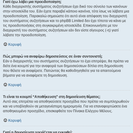
Γιατί έχω λάβει μια προειδοποίηση;
Κάθε διαχειριστής συστήματος συζητήσεων έχει δικό του σύνολο των κανόνων
στην ιστοσελίδα του. Εάν έχετε παραβεί κάποιο κανόνα, τότε ίσως να λάβατε μια
προειδοποίηση. Παρακαλώ σημειώστε ότι αυτό είναι απόφαση του διαχειριστή
του συστήματος συζητήσεων και το phpBB Limited δεν έχει τίποτα να κάνει με
τις προειδοποιήσεις στη συγκεκριμένη ιστοσελίδα. Επικοινωνήστε με τον
διαχειριστή του συστήματος συζητήσεων εάν δεν είστε σίγουρος (-η) γιατί
λάβατε την προειδοποίηση.
Κορυφή
Πώς μπορώ να αναφέρω δημοσιεύσεις σε έναν συντονιστή;
Εάν ο διαχειριστής του συστήματος συζητήσεων το έχει επιτρέψει, θα πρέπει να
δείτε ένα κουμπί για την αναφορά των δημοσιεύσεων δίπλα στη δημοσίευση
που θέλετε να αναφέρετε. Πατώντας θα καθοδηγηθείτε για τα απαιτούμενα
βήματα για να αναφέρετε τη δημοσίευση.
Κορυφή
Τι είναι το κουμπί “Αποθήκευση” στη δημοσίευση θέματος;
Αυτό σας επιτρέπει να αποθηκεύσετε προσχέδια που πρέπει να συμπληρωθούν
και να υποβληθούν σε μεταγενέστερη ημερομηνία. Για να επαναφορτώσετε ένα
αποθηκευμένο προσχέδιο, επισκεφθείτε τον Πίνακα Ελέγχου Μέλους.
Κορυφή
Γιατί η δημοσίευση χρειάζεται να εγκριθεί;