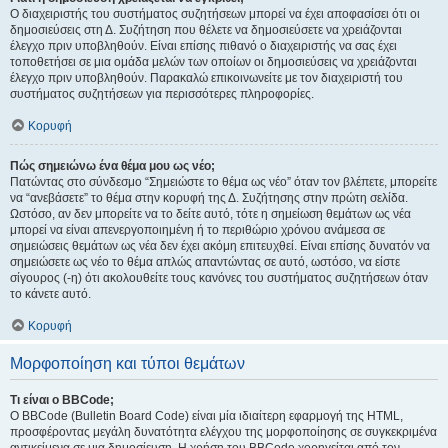
Ο διαχειριστής του συστήματος συζητήσεων μπορεί να έχει αποφασίσει ότι οι
δημοσιεύσεις στη Δ. Συζήτηση που θέλετε να δημοσιεύσετε να χρειάζονται
έλεγχο πριν υποβληθούν. Είναι επίσης πιθανό ο διαχειριστής να σας έχει
τοποθετήσει σε μια ομάδα μελών των οποίων οι δημοσιεύσεις να χρειάζονται
έλεγχο πριν υποβληθούν. Παρακαλώ επικοινωνείτε με τον διαχειριστή του
συστήματος συζητήσεων για περισσότερες πληροφορίες.
Κορυφή
Πώς σημειώνω ένα θέμα μου ως νέο;
Πατώντας στο σύνδεσμο “Σημειώστε το θέμα ως νέο” όταν τον βλέπετε, μπορείτε
να “ανεβάσετε” το θέμα στην κορυφή της Δ. Συζήτησης στην πρώτη σελίδα.
Ωστόσο, αν δεν μπορείτε να το δείτε αυτό, τότε η σημείωση θεμάτων ως νέα
μπορεί να είναι απενεργοποιημένη ή το περιθώριο χρόνου ανάμεσα σε
σημειώσεις θεμάτων ως νέα δεν έχει ακόμη επιτευχθεί. Είναι επίσης δυνατόν να
σημειώσετε ως νέο το θέμα απλώς απαντώντας σε αυτό, ωστόσο, να είστε
σίγουρος (-η) ότι ακολουθείτε τους κανόνες του συστήματος συζητήσεων όταν
το κάνετε αυτό.
Κορυφή
Μορφοποίηση και τύποι θεμάτων
Τι είναι ο BBCode;
Ο BBCode (Bulletin Board Code) είναι μία ιδιαίτερη εφαρμογή της HTML,
προσφέροντας μεγάλη δυνατότητα ελέγχου της μορφοποίησης σε συγκεκριμένα