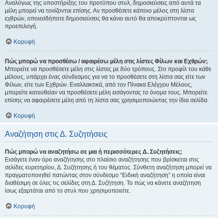
Αναλόγως της υποστήριξης του προτύπου στυλ, δημοσιεύσεις από αυτά τα
μέλη μπορεί να τονίζονται επίσης. Αν προσθέσετε κάποιο μέλος στη λίστα
εχθρών, οποιεσδήποτε δημοσιεύσεις θα κάνει αυτό θα αποκρύπτονται ως
προεπιλογή.
Κορυφή
Πώς μπορώ να προσθέσω / αφαιρέσω μέλη στις λίστες Φίλων και Εχθρών;
Μπορείτε να προσθέσετε μέλη στις λίστες με δύο τρόπους. Στο προφίλ του κάθε
μέλους, υπάρχει ένας σύνδεσμος για να το προσθέσετε στη λίστα σας είτε των
Φίλων, είτε των Εχθρών. Εναλλακτικά, από τον Πίνακα Ελέγχου Μέλους,
μπορείτε κατευθείαν να προσθέσετε μέλη εισάγοντας το όνομα τους. Μπορείτε
επίσης να αφαιρέσετε μέλη από τη λίστα σας χρησιμοποιώντας την ίδια σελίδα.
Κορυφή
Αναζήτηση στις Δ. Συζητήσεις
Πώς μπορώ να αναζητήσω σε μια ή περισσότερες Δ. Συζητήσεις;
Εισάγετε έναν όρο αναζήτησης στο πλαίσιο αναζήτησης που βρίσκεται στις
σελίδες ευρετηρίου, Δ. Συζήτησης ή του θέματος. Σύνθετη αναζήτηση μπορεί να
πραγματοποιηθεί πατώντας στον σύνδεσμο “Ειδική αναζήτηση” η οποία είναι
διαθέσιμη σε όλες τις σελίδες στη Δ. Συζήτηση. Το πώς να κάνετε αναζήτηση
ίσως εξαρτάται από το στυλ που χρησιμοποιείτε.
Κορυφή