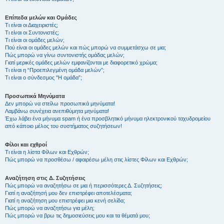
Επίπεδα μελών και Ομάδες
Τι είναι οι Διαχειριστές;
Τι είναι οι Συντονιστές;
Τι είναι οι ομάδες μελών;
Πού είναι οι ομάδες μελών και πώς μπορώ να συμμετάσχω σε μια;
Πώς μπορώ να γίνω συντονιστής ομάδας μελών;
Γιατί μερικές ομάδες μελών εμφανίζονται με διαφορετικό χρώμα;
Τι είναι η “Προεπιλεγμένη ομάδα μελών”;
Τι είναι ο σύνδεσμος "Η ομάδα”;
Προσωπικά Μηνύματα
Δεν μπορώ να στείλω προσωπικά μηνύματα!
Λαμβάνω συνέχεια ανεπιθύμητα μηνύματα!
Έχω λάβει ένα μήνυμα spam ή ένα προσβλητικό μήνυμα ηλεκτρονικού ταχυδρομείου
από κάποιο μέλος του συστήματος συζητήσεων!
Φίλοι και εχθροί
Τι είναι η λίστα Φίλων και Εχθρών;
Πώς μπορώ να προσθέσω / αφαιρέσω μέλη στις λίστες Φίλων και Εχθρών;
Αναζήτηση στις Δ. Συζητήσεις
Πώς μπορώ να αναζητήσω σε μια ή περισσότερες Δ. Συζητήσεις;
Γιατί η αναζήτησή μου δεν επιστρέφει αποτελέσματα;
Γιατί η αναζήτηση μου επιστρέφει μια κενή σελίδα;
Πώς μπορώ να αναζητήσω για μέλη;
Πώς μπορώ να βρω τις δημοσιεύσεις μου και τα θέματά μου;