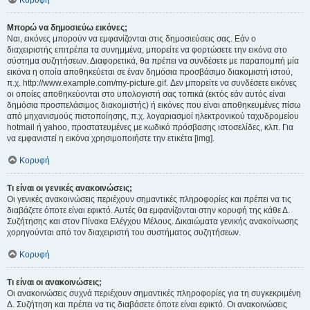
Κορυφή
Μπορώ να δημοσιεύω εικόνες;
Ναι, εικόνες μπορούν να εμφανίζονται στις δημοσιεύσεις σας. Εάν ο
διαχειριστής επιτρέπει τα συνημμένα, μπορείτε να φορτώσετε την εικόνα στο
σύστημα συζητήσεων. Διαφορετικά, θα πρέπει να συνδέσετε με παραπομπή μία
εικόνα η οποία αποθηκεύεται σε έναν δημόσια προσβάσιμο διακομιστή ιστού,
π.χ. http://www.example.com/my-picture.gif. Δεν μπορείτε να συνδέσετε εικόνες
οι οποίες αποθηκεύονται στο υπολογιστή σας τοπικά (εκτός εάν αυτός είναι
δημόσια προσπελάσιμος διακομιστής) ή εικόνες που είναι αποθηκευμένες πίσω
από μηχανισμούς πιστοποίησης, π.χ. λογαριασμοί ηλεκτρονικού ταχυδρομείου
hotmail ή yahoo, προστατευμένες με κωδικό πρόσβασης ιστοσελίδες, κλπ. Για
να εμφανιστεί η εικόνα χρησιμοποιήστε την ετικέτα [img].
Κορυφή
Τι είναι οι γενικές ανακοινώσεις;
Οι γενικές ανακοινώσεις περιέχουν σημαντικές πληροφορίες και πρέπει να τις
διαβάζετε όποτε είναι εφικτό. Αυτές θα εμφανίζονται στην κορυφή της κάθε Δ.
Συζήτησης και στον Πίνακα Ελέγχου Μέλους. Δικαιώματα γενικής ανακοίνωσης
χορηγούνται από τον διαχειριστή του συστήματος συζητήσεων.
Κορυφή
Τι είναι οι ανακοινώσεις;
Οι ανακοινώσεις συχνά περιέχουν σημαντικές πληροφορίες για τη συγκεκριμένη
Δ. Συζήτηση και πρέπει να τις διαβάσετε όποτε είναι εφικτό. Οι ανακοινώσεις