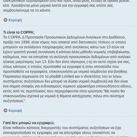
ηλεκτρονικού ταχυδρομείου από και προς άλλα μέλη, ένταξη σε ομάδα μελών,
κλπ. Χρειάζονται μόνο μερικά λεπτά για την εγγραφή σας οπότε σας
συμβουλεύουμε να το κάνετε.
Κορυφή
Τι είναι το COPPA;
Το COPPA, ή Προστασία Προσωπικών Δεδομένων Ανηλίκων στο Διαδίκτυο,
πράξη του 1998, είναι νόμος που απαιτεί από δικτυακούς τόπους οι οποίοι
μπορούν να συλλέγουν πληροφορίες από ανηλίκους κάτω των 13 ετών να
έχουν γραπτή γονική συναίνεση ή κάποια άλλη μέθοδο νομικής επιβεβαίωσης
κηδεμόνα, που να επιτρέπει τη συλλογή προσωπικών δεδομένων από ανήλικο
ηλικίας μικρότερης των 13. Εάν δεν είστε σίγουρος (-η) αν αυτό ισχύει για σας,
όπως κάποιος ο οποίος προσπαθεί να εγγραφεί ή στην ιστοσελίδα που
προσπαθείτε να εγγραφείτε, επικοινωνήστε με νομικό σύμβουλο για βοήθεια.
Παρακαλώ σημειώστε ότι το phpBB Limited και ο ιδιοκτήτης του εν λόγω
συστήματος συζητήσεων δεν μπορεί να δώσει νομική συμβουλή και δεν είναι
ένα σημείο επαφής για ενδοιασμούς νομικού χαρακτήρα οποιουδήποτε είδους,
εκτός από τις περιπτώσεις που περιγράφονται στην ερώτηση “Με ποιόν θα
επικοινωνήσω σχετικά με νομικά ή θέματα κατάχρησης πάνω στο σύστημα
συζητήσεων;”.
Κορυφή
Γιατί δεν μπορώ να εγγραφώ;
Είναι πιθανόν κάποιος διαχειριστής του συστήματος συζητήσεων να έχει
απενεργοποιήσει τις εγγραφές για να αποτρέψει νέους επισκέπτες να