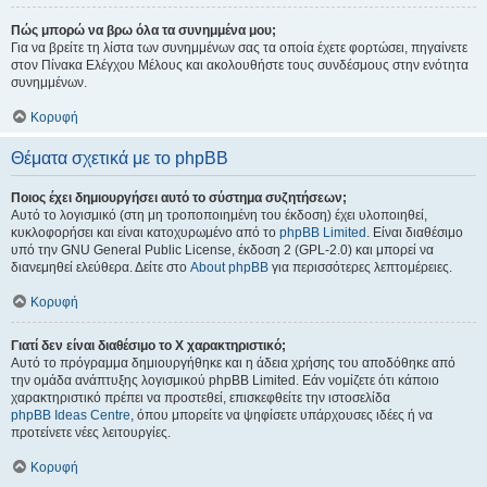
Πώς μπορώ να βρω όλα τα συνημμένα μου;
Για να βρείτε τη λίστα των συνημμένων σας τα οποία έχετε φορτώσει, πηγαίνετε
στον Πίνακα Ελέγχου Μέλους και ακολουθήστε τους συνδέσμους στην ενότητα
συνημμένων.
Κορυφή
Θέματα σχετικά με το phpBB
Ποιος έχει δημιουργήσει αυτό το σύστημα συζητήσεων;
Αυτό το λογισμικό (στη μη τροποποιημένη του έκδοση) έχει υλοποιηθεί,
κυκλοφορήσει και είναι κατοχυρωμένο από το
phpBB Limited
. Είναι διαθέσιμο
υπό την GNU General Public License, έκδοση 2 (GPL-2.0) και μπορεί να
διανεμηθεί ελεύθερα. Δείτε στο
About phpBB
για περισσότερες λεπτομέρειες.
Κορυφή
Γιατί δεν είναι διαθέσιμο το Χ χαρακτηριστικό;
Αυτό το πρόγραμμα δημιουργήθηκε και η άδεια χρήσης του αποδόθηκε από
την ομάδα ανάπτυξης λογισμικού phpBB Limited. Εάν νομίζετε ότι κάποιο
χαρακτηριστικό πρέπει να προστεθεί, επισκεφθείτε την ιστοσελίδα
phpBB Ideas Centre
, όπου μπορείτε να ψηφίσετε υπάρχουσες ιδέες ή να
προτείνετε νέες λειτουργίες.
Κορυφή