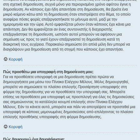
στη σχετική δημοσίευση, συχνά μόνο για περιορισμένο χρόνο αφότου έγινε η
δημοσίευση. Αν κάποιος έχει ήδη απαντήσει στη δημοσίευση, θα βρείτε ένα
μικρό κείμενο κάτω από τη δημοσίευση όταν επιστρέψετε στο θέμα, το οποίο
αναφέρει πόσες φορές επεξεργαστήκατε το μήνυμα αυτό, μαζί με την
ημερομηνία και την ώρα. Αυτό εμφανίζεται μόνον όταν κάποιος έχει κάνει μια
απάντηση. Δεν θα εμφανίζεται αν ένας συντονιστής ή διαχειριστής
επεξεργάστηκε τη δημοσίευση, ωστόσο αυτοί μπορούν να αφήσουν μια
σημείωση ως προς το γιατί έχουν επεξεργαστεί τη δημοσίευση κατά τη
διακριτική τους ευχέρεια. Παρακαλώ σημειώστε ότι απλά μέλη δεν μπορεί να
διαγράψουν μια δημοσίευση από τη στιγμή που κάποιος έχει απαντήσει.
Κορυφή
Πώς προσθέτω μια υπογραφή στη δημοσίευση μου;
Για να προσθέσετε υπογραφή σε μια δημοσίευση πρέπει πρώτα να
δημιουργήσετε μια μέσω του Πίνακα Ελέγχου Μέλους. Μόλις δημιουργηθεί,
μπορείτε να σημειώσετε το πλαίσιο επιλογής
Προσάρτηση υπογραφής
στη
φόρμα της δημοσίευσης για να προσθέσετε την υπογραφή σας. Μπορείτε
επίσης να προσθέσετε μια υπογραφή ως προεπιλογή για όλες τις δημοσιεύσεις
σας σημειώνοντας το κατάλληλο κουμπί επιλογής στον Πίνακα Ελέγχου
Μέλους. Εάν το κάνετε αυτό, μπορείτε και πάλι να αποτρέψετε να προστεθεί μια
υπογραφή σε κάποιες μεμονωμένες δημοσιεύσεις από-επιλέγοντας το πλαίσιο
επιλογής προσθήκης υπογραφής στη φόρμα δημοσίευσης.
Κορυφή
Πώς δημιουργώ ένα δημοψήφισμα;