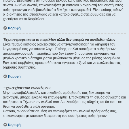
Πρώτον, βεβαιωθείτε ότι το όνομα μέλους και ο κωδικός πρόσβασής σας είναι
σωστά. Αν είναι σωστά, επικοινωνήστε με κάποιον διαχειριστή του συστήματος
συζητήσεων για να βεβαιωθείτε ότι δεν έχετε απαγορευθεί. Είναι επίσης πιθανό
ο ιδιοκτήτης της ιστοσελίδας να έχει κάποιο σφάλμα στις ρυθμίσεις και να
χρειάζεται να το διορθώσει.
Κορυφή
Έχω εγγραφεί κατά το παρελθόν αλλά δεν μπορώ να συνδεθώ πλέον!
Είναι πιθανό κάποιος διαχειριστής να απενεργοποίησε ή να διέγραψε τον
λογαριασμό σας για κάποιο λόγο. Επίσης, πολλά συστήματα συζητήσεων
απομακρύνουν μέλη περιοδικά που δεν έχουν δημοσιεύσει μηνύματα για
μεγάλο χρονικό διάστημα για να μειώσουν το μέγεθος της βάσης δεδομένων.
Εάν αυτό συμβαίνει, προσπαθήστε να εγγραφείτε ξανά και να εμπλακείτε στις
δημόσιες συζητήσεις.
Κορυφή
Έχω ξεχάσει τον κωδικό μου!
Μην πανικοβάλλεστε! Αν και ο κωδικός πρόσβασής σας δεν μπορεί να
ανακτηθεί, μπορεί εύκολα να επαναφερθεί. Επισκεφθείτε τη σελίδα σύνδεσης και
πατήστε στο
Ξέχασα τον κωδικό μου
. Ακολουθήστε τις οδηγίες και θα είστε σε
θέση να συνδεθείτε πάλι σύντομα.
Ωστόσο, αν δεν είστε σε θέση να επαναφέρετε τον κωδικό πρόσβασής σας,
επικοινωνήστε με κάποιον διαχειριστή του συστήματος συζητήσεων.
Κορυφή