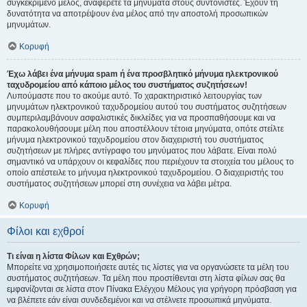
συγκεκριμένο μέλος, αναφέρετε τα μηνύματα στους συντονιστές. Έχουν τη
δυνατότητα να αποτρέψουν ένα μέλος από την αποστολή προσωπικών
μηνυμάτων.
Κορυφή
Έχω λάβει ένα μήνυμα spam ή ένα προσβλητικό μήνυμα ηλεκτρονικού
ταχυδρομείου από κάποιο μέλος του συστήματος συζητήσεων!
Λυπούμαστε που το ακούμε αυτό. Το χαρακτηριστικό λειτουργίας των
μηνυμάτων ηλεκτρονικού ταχυδρομείου αυτού του συστήματος συζητήσεων
συμπεριλαμβάνουν ασφαλιστικές δικλείδες για να προσπαθήσουμε και να
παρακολουθήσουμε μέλη που αποστέλλουν τέτοια μηνύματα, οπότε στείλτε
μήνυμα ηλεκτρονικού ταχυδρομείου στον διαχειριστή του συστήματος
συζητήσεων με πλήρες αντίγραφο του μηνύματος που λάβατε. Είναι πολύ
σημαντικό να υπάρχουν οι κεφαλίδες που περιέχουν τα στοιχεία του μέλους το
οποίο απέστειλε το μήνυμα ηλεκτρονικού ταχυδρομείου. Ο διαχειριστής του
συστήματος συζητήσεων μπορεί στη συνέχεια να λάβει μέτρα.
Κορυφή
Φίλοι και εχθροί
Τι είναι η λίστα Φίλων και Εχθρών;
Μπορείτε να χρησιμοποιήσετε αυτές τις λίστες για να οργανώσετε τα μέλη του
συστήματος συζητήσεων. Τα μέλη που προστίθενται στη λίστα φίλων σας θα
εμφανίζονται σε λίστα στον Πίνακα Ελέγχου Μέλους για γρήγορη πρόσβαση για
να βλέπετε εάν είναι συνδεδεμένοι και να στέλνετε προσωπικά μηνύματα.