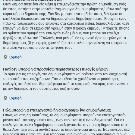
Όταν δημοσιεύετε ένα νέο θέμα ή επεξεργάζεστε την πρώτη δημοσίευση ενός
θέματος, πατήστε στην καρτέλα “Δημιουργία δημοψηφίσματος” κάτω από την
κύρια φόρμα δημοσίευσης. Εάν δεν μπορείτε να το δείτε αυτό, δεν έχετε τα
κατάλληλα δικαιώματα για να δημιουργήσετε δημοψηφίσματα. Εισάγετε έναν
τίτλο και τουλάχιστον δύο επιλογές στα κατάλληλα πεδία, διασφαλίζοντας κάθε
επιλογή να είναι σε ξεχωριστή γραμμή στην περιοχή κειμένου. Μπορείτε επίσης
να ορίσετε τον αριθμό των επιλογών ενός μέλους που μπορεί να επιλέξει
ψηφίζοντας κάτω από “Επιλογές ανά μέλος”, ένα χρονικό όριο ημερών για το
δημοψήφισμα, (0 για χωρίς χρονικό όριο) και τέλος την επιλογή να επιτρέψετε
στα μέλη να τροποποιούν τις ψήφους τους.
Κορυφή
Γιατί δεν μπορώ να προσθέσω περισσότερες επιλογές ψήφων;
Το όριο για τις επιλογές στα δημοψηφίσματα καθορίζεται από τον διαχειριστή
του συστήματος συζητήσεων. Εάν νομίζετε ότι χρειάζονται περισσότερες
επιλογές στο δικό σας δημοψήφισμα από το επιτρεπόμενο όριο, επικοινωνείτε
με τον διαχειριστή του συστήματος συζητήσεων.
Κορυφή
Πώς μπορώ να επεξεργαστώ ή να διαγράψω ένα δημοψήφισμα;
Όπως και στις δημοσιεύσεις, τα δημοψηφίσματα μπορούν να επεξεργαστούν
μόνον από τον συγγραφέα τους, έναν συντονιστή ή έναν διαχειριστή. Για να
επεξεργαστείτε ένα δημοψήφισμα, επεξεργαστείτε την πρώτη δημοσίευση στο
θέμα. Αυτή έχει πάντα συνδεδεμένο το δημοψήφισμα με αυτό. Εάν κανένας δεν
έχει δώσει μια ψήφο, τα μέλη μπορούν να διαγράψουν το δημοψήφισμα ή να