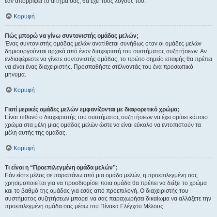
εάν απορρίψει το αίτημα σας, θα έχει τους λόγους του.
Κορυφή
Πώς μπορώ να γίνω συντονιστής ομάδας μελών;
Ένας συντονιστής ομάδας μελών ανατίθεται συνήθως όταν οι ομάδες μελών
δημιουργούνται αρχικά από έναν διαχειριστή του συστήματος συζητήσεων. Αν
ενδιαφέρεστε να γίνετε συντονιστής ομάδας, το πρώτο σημείο επαφής θα πρέπει
να είναι ένας διαχειριστής. Προσπαθήστε στέλνοντάς του ένα προσωπικό
μήνυμα.
Κορυφή
Γιατί μερικές ομάδες μελών εμφανίζονται με διαφορετικό χρώμα;
Είναι πιθανό ο διαχειριστής του συστήματος συζητήσεων να έχει ορίσει κάποιο
χρώμα στα μέλη μιας ομάδας μελών ώστε να είναι εύκολο να εντοπιστούν τα
μέλη αυτής της ομάδας.
Κορυφή
Τι είναι η “Προεπιλεγμένη ομάδα μελών”;
Εάν είστε μέλος σε παραπάνω από μια ομάδα μελών, η προεπιλεγμένη σας
χρησιμοποιείται για να προσδιορίσει ποια ομάδα θα πρέπει να δείξει το χρώμα
και το βαθμό της ομάδας για εσάς από προεπιλογή. Ο διαχειριστής του
συστήματος συζητήσεων μπορεί να σας παραχωρήσει δικαίωμα να αλλάξετε την
προεπιλεγμένη ομάδα σας μέσω του Πίνακα Ελέγχου Μέλους.