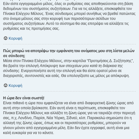
Εάν είστε εγγεγραμμένο μέλος, όλες οι ρυθμίσεις σας αποθηκεύονται στη βάση
δεδομένων του συστήματος συζητήσεων. Για να τις αλλάξετε, επισκεφθείτε τον
Πίνακα Ελέγχου Μέλους. Ένας σύνδεσμος μπορεί συνήθως να βρεθεί πατώντας
στο όνομα μέλους σας στην κορυφή των περισσότερων σελίδων του
συστήματος συζητήσεων. Αυτό το σύστημα θα σας επιτρέψει να αλλάξετε τις
ρυθμίσεις και τις προτιμήσεις σας.
Κορυφή
Πώς μπορώ να αποτρέψω την εμφάνιση του ονόματος μου στη λίστα μελών
σε σύνδεση;
Μέσα στον Πίνακα Ελέγχου Μέλους, στην καρτέλα “Προτιμήσεις Δ. Συζήτησης”,
θα βρείτε την επιλογή
Απόκρυψη των στοιχείων μου κατά τη διάρκεια της
σύνδεσης
. Ενεργοποιήστε αυτή την επιλογή και θα είστε ορατοί μόνο σε
διαχειριστές, συντονιστές και εσάς. Θα υπολογίζεστε ως μέλος με απόκρυψη.
Κορυφή
Η ώρα δεν είναι σωστή!
Είναι πιθανό η ώρα που εμφανίζεται να είναι από διαφορετική ζώνης ώρας από
αυτή στην οποία βρίσκεστε. Εάν αυτή είναι η περίπτωση, επισκεφθείτε τον
Πίνακα Ελέγχου Μέλους και αλλάξτε τη ζώνη ώρας για να ταιριάζει στην περιοχή
σας, π.χ. Λονδίνο, Παρίσι, Νέα Υόρκη, Σίδνεϋ, κλπ. Παρακαλώ σημειώστε ότι η
αλλαγή της ζώνης ώρας, όπως και οι περισσότερες ρυθμίσεις, μπορούν να
γίνουν μόνον από εγγεγραμμένα μέλη. Εάν δεν έχετε εγγραφεί, αυτή είναι μια
καλή ευκαιρία για να το κάνετε.