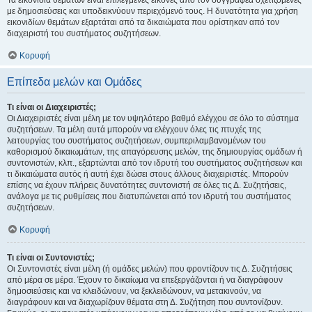
Τα εικονίδια θεμάτων είναι επιλεγμένες εικόνες από τον συγγραφέα σχετιζόμενες
με δημοσιεύσεις και υποδεικνύουν περιεχόμενό τους. Η δυνατότητα για χρήση
εικονιδίων θεμάτων εξαρτάται από τα δικαιώματα που ορίστηκαν από τον
διαχειριστή του συστήματος συζητήσεων.
Κορυφή
Επίπεδα μελών και Ομάδες
Τι είναι οι Διαχειριστές;
Οι Διαχειριστές είναι μέλη με τον υψηλότερο βαθμό ελέγχου σε όλο το σύστημα
συζητήσεων. Τα μέλη αυτά μπορούν να ελέγχουν όλες τις πτυχές της
λειτουργίας του συστήματος συζητήσεων, συμπεριλαμβανομένων του
καθορισμού δικαιωμάτων, της απαγόρευσης μελών, της δημιουργίας ομάδων ή
συντονιστών, κλπ., εξαρτώνται από τον ιδρυτή του συστήματος συζητήσεων και
τι δικαιώματα αυτός ή αυτή έχει δώσει στους άλλους διαχειριστές. Μπορούν
επίσης να έχουν πλήρεις δυνατότητες συντονιστή σε όλες τις Δ. Συζητήσεις,
ανάλογα με τις ρυθμίσεις που διατυπώνεται από τον ιδρυτή του συστήματος
συζητήσεων.
Κορυφή
Τι είναι οι Συντονιστές;
Οι Συντονιστές είναι μέλη (ή ομάδες μελών) που φροντίζουν τις Δ. Συζητήσεις
από μέρα σε μέρα. Έχουν το δικαίωμα να επεξεργάζονται ή να διαγράφουν
δημοσιεύσεις και να κλειδώνουν, να ξεκλειδώνουν, να μετακινούν, να
διαγράφουν και να διαχωρίζουν θέματα στη Δ. Συζήτηση που συντονίζουν.