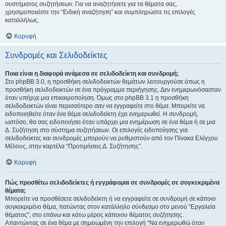
συστήματος συζητήσεων. Για να αναζητήσετε για τα θέματα σας,
χρησιμοποιείστε την “Ειδική αναζήτηση” και συμπληρώστε τις επιλογές
καταλλήλως.
Κορυφή
Συνδρομές και Σελιδοδείκτες
Ποια είναι η διαφορά ανάμεσα σε σελιδοδείκτη και συνδρομή;
Στο phpBB 3.0, η προσθήκη σελιδοδεικτών θεμάτων λειτουργούσε όπως η
προσθήκη σελιδοδεικτών σε ένα πρόγραμμα περιήγησης. Δεν ενημερωνόσασταν
όταν υπήρχε μια επικαιροποίηση. Όμως στο phpBB 3.1 η προσθήκη
σελιδοδεικτών είναι περισσότερο σαν να εγγραφείτε στο θέμα. Μπορείτε να
ειδοποιηθείτε όταν ένα θέμα σελιδοδείκτη έχει ενημερωθεί. Η συνδρομή,
ωστόσο, θα σας ειδοποιήσει όταν υπάρχει μια ενημέρωση σε ένα θέμα ή σε μια
Δ. Συζήτηση στο σύστημα συζητήσεων. Οι επιλογές ειδοποίησης για
σελιδοδείκτες και συνδρομές μπορούν να ρυθμιστούν από τον Πίνακα Ελέγχου
Μέλους, στην καρτέλα “Προτιμήσεις Δ. Συζήτησης”.
Κορυφή
Πώς προσθέτω σελιδοδείκτες ή εγγράφομαι σε συνδρομές σε συγκεκριμένα
θέματα;
Μπορείτε να προσθέσετε σελιδοδείκτη ή να εγγραφείτε σε συνδρομή σε κάποιο
συγκεκριμένο θέμα, πατώντας στον κατάλληλο σύνδεσμο στο μενού "Εργαλεία
θέματος", στο επάνω και κάτω μέρος κάποιου θέματος συζήτησης.
Απαντώντας σε ένα θέμα με σημειωμένη την επιλογή “Να ενημερωθώ όταν