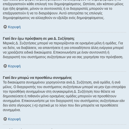
επεξεργαστούν κάθε επιλογή του δημοψηφίσματος. Ωστόσο, εάν κάποιο μέλος
έχει ήδη ψηφίσει, μόνον οι συντονιστές ή οι διαχειριστές μπορούν να το
επεξεργαστούν ή να το διαγράψουν. Αυτό αποτρέπει τις επιλογές
δημοψηφίσματος να αλλαχθούν εν εξελίξει ενός δημοψηφίσματος.
Κορυφή
Γιατί δεν έχω πρόσβαση σε μια Δ. Συζήτηση;
Μερικές Δ. Συζητήσεις μπορεί να περιορίζονται σε ορισμένα μέλη ή ομάδες. Για
να δείτε, να διαβάσετε, να απαντήσετε ή για οποιαδήποτε άλλη ενέργεια μπορεί
να χρειάζεστε ειδικά δικαιώματα. Επικοινωνήστε με έναν συντονιστή ή
διαχειριστή του συστήματος συζητήσεων για να σας χορηγήσει την πρόσβαση.
Κορυφή
Γιατί δεν μπορώ να προσθέσω συνημμένα;
Τα δικαιώματα συνημμένου χορηγούνται ανά Δ. Συζήτηση, ανά ομάδα, ή ανά
μέλος. Ο διαχειριστής του συστήματος συζητήσεων μπορεί να μην έχει επιτρέψει
την προσθήκη συνημμένων στη συγκεκριμένη Δ. Συζήτηση που θέλετε να
δημοσιεύσετε ή πιθανόν μόνο ορισμένες ομάδες μπορούν να προσθέτουν
συνημμένα. Επικοινωνήστε με τον διαχειριστή του συστήματος συζητήσεων εάν
δεν είστε σίγουρος (-η) σχετικά με το λόγο που δεν μπορείτε να προσθέσετε
συνημμένα.
Κορυφή