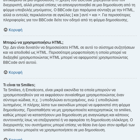
αντικείμενα σε μια δημοσίευση. Η χρήση του BBCode χορηγείται από τον
διαχειριστή, αλλά μπορεί επίσης να απενεργοποιηθεί σε μια δημοσίευση από τη
φόρμα υποβολής μηνύματος. Ο BBCode έχει παρόμοια σύνταξη με την HTML,
αλλά οι εντολές περικλείονται σε αγκύλες [ και ] αντί < και >. Για περισσότερες
πληροφορίες για τον BBCode δείτε τον οδηγό από τη φόρμα δημοσίευσης.
Κορυφή
Μπορώ να χρησιμοποιήσω HTML;
Όχι. Δεν είναι δυνατόν να δημοσιεύσετε HTML σε αυτό το σύστημα συζητήσεων
και να αποδοθεί ως HTML. Περισσότερη μορφοποίηση η οποία μπορεί να
διεξαχθεί χρησιμοποιώντας HTML μπορεί να εφαρμοστεί χρησιμοποιώντας
BBCode αντί αυτού.
Κορυφή
Τι είναι τα Smilies;
Τα Smilies, ή Emoticons, είναι μικρά εικονίδια τα οποία μπορούν να
χρησιμοποιηθούν για να εκφράσουν συναίσθημα χρησιμοποιώντας έναν
σύντομο κώδικα, π.χ. :) υποδηλώνει ευτυχισμένος, ενώ :( υποδηλώνει
λυπημένος. Η πλήρης λίστα των εικονιδίων μπορεί να εμφανιστεί στη φόρμα
δημοσίευσης. Προσπαθήστε να μη χρησιμοποιείτε καταχρηστικώς τα smilies,
καθώς μπορεί να καταστήσουν μια δημοσίευση μη αναγνώσιμη και κάποιος
συντονιστής ίσως να επεξεργαστεί ή να αφαιρέσει τη δημοσίευση ολόκληρη. Ο
διαχειριστής του συστήματος μπορεί επίσης να θέσει ένα όριο στον αριθμό των
smilies που μπορείτε να χρησιμοποιήσετε σε μια δημοσίευση.