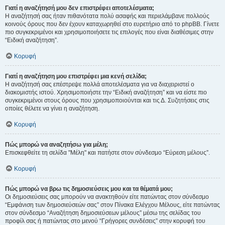
Γιατί η αναζήτησή μου δεν επιστρέφει αποτελέσματα;
Η αναζήτησή σας ήταν πιθανότατα πολύ ασαφής και περιελάμβανε πολλούς
κοινούς όρους που δεν έχουν καταχωρηθεί στο ευρετήριο από το phpBB. Γίνετε
πιο συγκεκριμένοι και χρησιμοποιήσετε τις επιλογές που είναι διαθέσιμες στην
“Ειδική αναζήτηση”.
Κορυφή
Γιατί η αναζήτηση μου επιστρέφει μια κενή σελίδα;
Η αναζήτησή σας επέστρεψε πολλά αποτελέσματα για να διαχειριστεί ο
διακομιστής ιστού. Χρησιμοποιήστε την “Ειδική αναζήτηση” και να είστε πιο
συγκεκριμένοι στους όρους που χρησιμοποιούνται και τις Δ. Συζητήσεις στις
οποίες θέλετε να γίνει η αναζήτηση.
Κορυφή
Πώς μπορώ να αναζητήσω για μέλη;
Επισκεφθείτε τη σελίδα "Μέλη" και πατήστε στον σύνδεσμο “Εύρεση μέλους”.
Κορυφή
Πώς μπορώ να βρω τις δημοσιεύσεις μου και τα θέματά μου;
Οι δημοσιεύσεις σας μπορούν να ανακτηθούν είτε πατώντας στον σύνδεσμο
“Εμφάνιση των δημοσιεύσεών σας” στον Πίνακα Ελέγχου Μέλους, είτε πατώντας
στον σύνδεσμο “Αναζήτηση δημοσιεύσεων μέλους” μέσω της σελίδας του
προφίλ σας ή πατώντας στο μενού “Γρήγορες συνδέσεις” στην κορυφή του