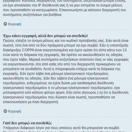
εγγραφούν. Κάποιος διαχειριστής του συστήματος συζητήσεων μπορεί επίσης
να έχει αποκλείσει την IP διεύθυνσή σας ή να μην επιτρέπει το όνομα μέλους
που προσπαθείτε να καταχωρίσετε. Επικοινωνήστε με κάποιον διαχειριστή του
συστήματος συζητήσεων για βοήθεια.
Κορυφή
Έχω κάνει εγγραφή, αλλά δεν μπορώ να συνδεθώ!
Πρώτα, ελέγξτε το όνομα μέλους και τον κωδικό πρόσβασής σας. Εάν αυτά είναι
σωστά, τότε ένα από τα δύο πράγματα μπορεί να έχει συμβεί. Εάν η υποστήριξη
διακήρυξης COPPA είναι ενεργοποιημένη και έχετε ορίσει ότι είστε κάτω των 13
ετών κατά τη διάρκεια της εγγραφής, θα πρέπει να ακολουθήσετε τις οδηγίες
που έχετε λάβει. Μερικά συστήματα συζητήσεων απαιτούν όλες οι νέες εγγραφές
να ενεργοποιούνται, είτε από εσάς είτε από τον διαχειριστή προκειμένου να
μπορέσετε να συνδεθείτε. Αυτή η πληροφορία υπήρχε κατά τη διάρκεια της
εγγραφής. Εάν έχετε λάβει ένα μήνυμα ηλεκτρονικού ταχυδρομείου,
ακολουθήστε τις οδηγίες. Εάν δεν λάβετε ένα μήνυμα ηλεκτρονικού
ταχυδρομείου, ενδεχομένως να έχετε δώσει μια λανθασμένη διεύθυνση
ηλεκτρονικού ταχυδρομείου ή το μήνυμα ηλεκτρονικού ταχυδρομείου, έχει
μπλοκαριστεί από κάποιο φίλτρο spam. Εάν είστε σίγουρος (-η) ότι η διεύθυνση
ηλεκτρονικού ταχυδρομείου που δώσατε είναι σωστή, προσπαθήστε να
επικοινωνήσετε με έναν διαχειριστή.
Κορυφή
Γιατί δεν μπορώ να συνδεθώ;
Υπάρχουν διάφοροι λόγοι για τους οποίους αυτό θα μπορούσε να συμβεί.