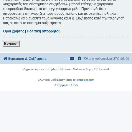
διαχειριστές του συστήματος συζητήσεων μπορεί επίσης να χορηγούν
επιπρόσθετα δικαιώματα στα εγγεγραμμένα μέλη. Πριν συνδεθείτε,
σιγουρευτείτε ότι γνωρίζετε τους όρους χρήσης και τις σχετικές πολιτικές.
Παρακαλώ να διαβάσετε τους κανόνες κάθε Δ. Συζήτησης κατά την πλοήγησή
σας σε αυτό το σύστημα συζητήσεων.
Όροι χρήσης
|
Πολιτική απορρήτου
Εγγραφή
Ευρετήριο Δ. Συζήτησης
Όλοι οι χρόνοι είναι
UTC+03:00
Δημιουργήθηκε από
phpBB
® Forum Software © phpBB Limited
Ελληνική μετάφραση από το
phpbbgr.com
Απόρρητο
|
Όροι