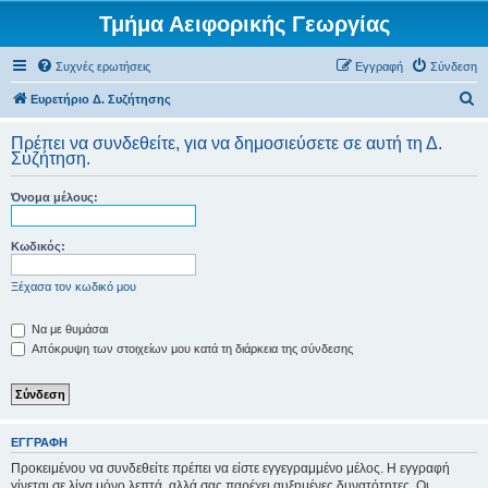
Τμήμα Αειφορικής Γεωργίας
Συχνές ερωτήσεις
Εγγραφή
Σύνδεση
Α
Ευρετήριο Δ. Συζήτησης
ν
Πρέπει να συνδεθείτε, για να δημοσιεύσετε σε αυτή τη Δ.
α
Συζήτηση.
ζ
Όνομα μέλους:
ή
τ
Κωδικός:
η
σ
Ξέχασα τον κωδικό μου
η
Να με θυμάσαι
Απόκρυψη των στοιχείων μου κατά τη διάρκεια της σύνδεσης
ΕΓΓΡΑΦΉ
Προκειμένου να συνδεθείτε πρέπει να είστε εγγεγραμμένο μέλος. Η εγγραφή
γίνεται σε λίγα μόνο λεπτά, αλλά σας παρέχει αυξημένες δυνατότητες. Οι