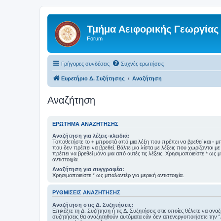
Τμήμα Αειφορικής Γεωργίας
Forum
Γρήγορες συνδέσεις
Συχνές ερωτήσεις
Ευρετήριο Δ. Συζήτησης
Αναζήτηση
Αναζήτηση
ΕΡΏΤΗΜΑ ΑΝΑΖΉΤΗΣΗΣ
Αναζήτηση για λέξεις-κλειδιά:
Τοποθετήστε το
+
μπροστά από μια λέξη που πρέπει να βρεθεί και
-
μπ
που δεν πρέπει να βρεθεί. Βάλτε μια λίστα με λέξεις που χωρίζονται μ
πρέπει να βρεθεί μόνο μια από αυτές τις λέξεις. Χρησιμοποιείστε * ως 
αντιστοιχία.
Αναζήτηση για συγγραφέα:
Χρησιμοποιείστε * ως μπαλαντέρ για μερική αντιστοιχία.
ΡΥΘΜΊΣΕΙΣ ΑΝΑΖΉΤΗΣΗΣ
Αναζήτηση στις Δ. Συζητήσεις:
Επιλέξτε τη Δ. Συζήτηση ή τις Δ. Συζητήσεις στις οποίες θέλετε να ανα
συζητήσεις θα αναζητηθούν αυτόματα εάν δεν απενεργοποιήσετε την 