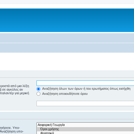
ροστά από μια λέξη
Αναζήτηση όλων των όρων ή του ερωτήματος όπως εισήχθη
ε
|
σε αγκύλες αν
μπαλαντέρ για μερική
Αναζήτηση οποιουδήποτε όρου
ζητήσετε. Υπο-
“Αναζήτηση υπο-