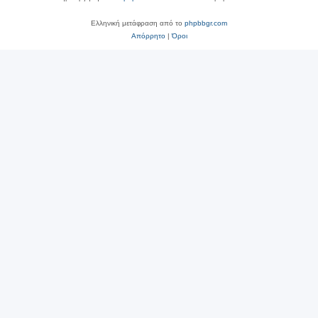
Ελληνική μετάφραση από το
phpbbgr.com
Απόρρητο
|
Όροι