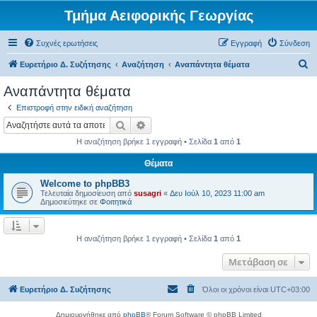
Τμήμα Αειφορικής Γεωργίας
Συχνές ερωτήσεις
Εγγραφή
Σύνδεση
Α
Ευρετήριο Δ. Συζήτησης
Αναζήτηση
Αναπάντητα θέματα
ν
Αναπάντητα θέματα
α
Επιστροφή στην ειδική αναζήτηση
ζ
Αναζήτηση
Ειδική αναζήτηση
ή
Η αναζήτηση βρήκε 1 εγγραφή • Σελίδα
1
από
1
τ
Θέματα
η
Welcome to phpBB3
σ
Τελευταία δημοσίευση από
susagri
«
Δευ Ιούλ 10, 2023 11:00 am
η
Δημοσιεύτηκε σε
Φοιτητικά
Η αναζήτηση βρήκε 1 εγγραφή • Σελίδα
1
από
1
Μετάβαση σε
Ευρετήριο Δ. Συζήτησης
Όλοι οι χρόνοι είναι
UTC+03:00
Δημιουργήθηκε από
phpBB
® Forum Software © phpBB Limited