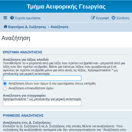
Τμήμα Αειφορικής Γεωργίας
Συχνές ερωτήσεις
Εγγραφή
Σύνδεση
Ευρετήριο Δ. Συζήτησης
Αναζήτηση
Αναζήτηση
ΕΡΏΤΗΜΑ ΑΝΑΖΉΤΗΣΗΣ
Αναζήτηση για λέξεις-κλειδιά:
Τοποθετήστε το
+
μπροστά από μια λέξη που πρέπει να βρεθεί και
-
μπροστά από μια
λέξη που δεν πρέπει να βρεθεί. Βάλτε μια λίστα με λέξεις που χωρίζονται με
|
σε
αγκύλες αν πρέπει να βρεθεί μόνο μια από αυτές τις λέξεις. Χρησιμοποιείστε * ως
μπαλαντέρ για μερική αντιστοιχία.
Αναζήτηση όλων των όρων ή του ερωτήματος όπως εισήχθη
Αναζήτηση οποιουδήποτε όρου
Αναζήτηση για συγγραφέα:
Χρησιμοποιείστε * ως μπαλαντέρ για μερική αντιστοιχία.
ΡΥΘΜΊΣΕΙΣ ΑΝΑΖΉΤΗΣΗΣ
Αναζήτηση στις Δ. Συζητήσεις:
Επιλέξτε τη Δ. Συζήτηση ή τις Δ. Συζητήσεις στις οποίες θέλετε να αναζητήσετε. Υπο-
συζητήσεις θα αναζητηθούν αυτόματα εάν δεν απενεργοποιήσετε την “Αναζήτηση υπο-