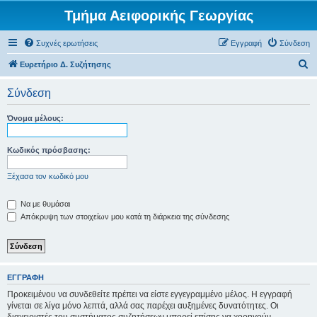
Τμήμα Αειφορικής Γεωργίας
Συχνές ερωτήσεις
Εγγραφή
Σύνδεση
Α
Ευρετήριο Δ. Συζήτησης
ν
Σύνδεση
α
ζ
Όνομα μέλους:
ή
τ
Κωδικός πρόσβασης:
η
Ξέχασα τον κωδικό μου
σ
η
Να με θυμάσαι
Απόκρυψη των στοιχείων μου κατά τη διάρκεια της σύνδεσης
ΕΓΓΡΑΦΉ
Προκειμένου να συνδεθείτε πρέπει να είστε εγγεγραμμένο μέλος. Η εγγραφή
γίνεται σε λίγα μόνο λεπτά, αλλά σας παρέχει αυξημένες δυνατότητες. Οι
διαχειριστές του συστήματος συζητήσεων μπορεί επίσης να χορηγούν