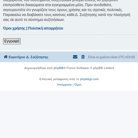
επιπρόσθετα δικαιώματα στα εγγεγραμμένα μέλη. Πριν συνδεθείτε,
σιγουρευτείτε ότι γνωρίζετε τους όρους χρήσης και τις σχετικές πολιτικές.
Παρακαλώ να διαβάσετε τους κανόνες κάθε Δ. Συζήτησης κατά την πλοήγησή
σας σε αυτό το σύστημα συζητήσεων.
Όροι χρήσης
|
Πολιτική απορρήτου
Εγγραφή
Ευρετήριο Δ. Συζήτησης
Όλοι οι χρόνοι είναι
UTC+03:00
Δημιουργήθηκε από
phpBB
® Forum Software © phpBB Limited
Ελληνική μετάφραση από το
phpbbgr.com
Απόρρητο
|
Όροι