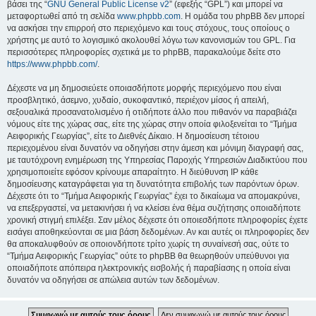
βάσει της “
GNU General Public License v2
” (εφεξής “GPL”) και μπορεί να
μεταφορτωθεί από τη σελίδα
www.phpbb.com
. Η ομάδα του phpBB δεν μπορεί
να ασκήσει την επιρροή στο περιεχόμενο και τους στόχους, τους οποίους ο
χρήστης με αυτό το λογισμικό ακολουθεί λόγω των κανονισμών του GPL. Για
περισσότερες πληροφορίες σχετικά με το phpBB, παρακαλούμε δείτε στο
https://www.phpbb.com/
.
Δέχεστε να μη δημοσιεύετε οποιασδήποτε μορφής περιεχόμενο που είναι
προσβλητικό, άσεμνο, χυδαίο, συκοφαντικό, περιέχον μίσος ή απειλή,
σεξουαλικά προσανατολισμένο ή οτιδήποτε άλλο που πιθανόν να παραβιάζει
νόμους είτε της χώρας σας, είτε της χώρας στην οποία φιλοξενείται το “Τμήμα
Αειφορικής Γεωργίας”, είτε το Διεθνές Δίκαιο. Η δημοσίευση τέτοιου
περιεχομένου είναι δυνατόν να οδηγήσει στην άμεση και μόνιμη διαγραφή σας,
με ταυτόχρονη ενημέρωση της Υπηρεσίας Παροχής Υπηρεσιών Διαδικτύου που
χρησιμοποιείτε εφόσον κρίνουμε απαραίτητο. Η διεύθυνση IP κάθε
δημοσίευσης καταγράφεται για τη δυνατότητα επιβολής των παρόντων όρων.
Δέχεστε ότι το “Τμήμα Αειφορικής Γεωργίας” έχει το δικαίωμα να απομακρύνει,
να επεξεργαστεί, να μετακινήσει ή να κλείσει ένα θέμα συζήτησης οποιαδήποτε
χρονική στιγμή επιλέξει. Σαν μέλος δέχεστε ότι οποιεσδήποτε πληροφορίες έχετε
εισάγει αποθηκεύονται σε μια βάση δεδομένων. Αν και αυτές οι πληροφορίες δεν
θα αποκαλυφθούν σε οποιονδήποτε τρίτο χωρίς τη συναίνεσή σας, ούτε το
“Τμήμα Αειφορικής Γεωργίας” ούτε το phpBB θα θεωρηθούν υπεύθυνοι για
οποιαδήποτε απόπειρα ηλεκτρονικής εισβολής ή παραβίασης η οποία είναι
δυνατόν να οδηγήσει σε απώλεια αυτών των δεδομένων.