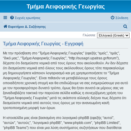
Τμήμα Αειφορικής Γεωργίας
Συχνές ερωτήσεις
Σύνδεση
Α
Ευρετήριο Δ. Συζήτησης
ν
Γλώσσα:
α
Τμήμα Αειφορικής Γεωργίας - Εγγραφή
ζ
Με την πρόσβαση στο “Τμήμα Αειφορικής Γεωργίας” (εφεξής “εμείς”, “εμάς”,
ή
“δικό μας”, “Τμήμα Αειφορικής Γεωργίας”, “http://susagri.upatras.gr/forum”),
τ
δέχεστε ότι δεσμεύεστε νομικά από τους όρους που ακολουθούν. Αν δεν δέχεστε
ότι δεσμεύεστε νομικά από όλους τους ακόλουθους όρους τότε παρακαλούμε
η
μη δημιουργήσετε κάποιον λογαριασμό και μη χρησιμοποιήσετε το “Τμήμα
σ
Αειφορικής Γεωργίας”. Είναι πιθανόν να μεταβάλλουμε τους όρους
η
οποιαδήποτε χρονική στιγμή και θα επιδιώξουμε να σας ενημερώσουμε για αυτό
με τον προσφορότερο δυνατό τρόπο, όμως θα ήταν συνετό εκ μέρους σας να
ξαναδιαβάζετε τακτικά την παρούσα σελίδα καθώς η συνεχιζόμενη χρήση του
“Τμήμα Αειφορικής Γεωργίας” μετά τις εκάστοτε αλλαγές δείχνει πως δέχεστε ότι
δεσμεύεστε νομικά από αυτούς τους όρους με την ανανεωμένη και/ή
τροποποιημένη μορφή των όρων.
Η ιστοσελίδα μας είναι βασισμένη στο λογισμικό phpBB (εφεξής “αυτοί”,
“αυτών”, “αυτούς”, “λογισμικό phpBB”, “www.phpbb.com”, “phpBB Limited”,
“phpBB Teams”) που είναι μια λύση συστήματος συζητήσεων που διατίθεται