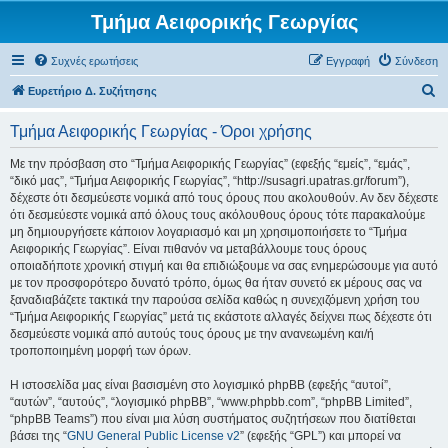
Τμήμα Αειφορικής Γεωργίας
Συχνές ερωτήσεις
Εγγραφή
Σύνδεση
Α
Ευρετήριο Δ. Συζήτησης
ν
Τμήμα Αειφορικής Γεωργίας - Όροι χρήσης
α
ζ
Με την πρόσβαση στο “Τμήμα Αειφορικής Γεωργίας” (εφεξής “εμείς”, “εμάς”,
“δικό μας”, “Τμήμα Αειφορικής Γεωργίας”, “http://susagri.upatras.gr/forum”),
ή
δέχεστε ότι δεσμεύεστε νομικά από τους όρους που ακολουθούν. Αν δεν δέχεστε
τ
ότι δεσμεύεστε νομικά από όλους τους ακόλουθους όρους τότε παρακαλούμε
μη δημιουργήσετε κάποιον λογαριασμό και μη χρησιμοποιήσετε το “Τμήμα
η
Αειφορικής Γεωργίας”. Είναι πιθανόν να μεταβάλλουμε τους όρους
σ
οποιαδήποτε χρονική στιγμή και θα επιδιώξουμε να σας ενημερώσουμε για αυτό
με τον προσφορότερο δυνατό τρόπο, όμως θα ήταν συνετό εκ μέρους σας να
η
ξαναδιαβάζετε τακτικά την παρούσα σελίδα καθώς η συνεχιζόμενη χρήση του
“Τμήμα Αειφορικής Γεωργίας” μετά τις εκάστοτε αλλαγές δείχνει πως δέχεστε ότι
δεσμεύεστε νομικά από αυτούς τους όρους με την ανανεωμένη και/ή
τροποποιημένη μορφή των όρων.
Η ιστοσελίδα μας είναι βασισμένη στο λογισμικό phpBB (εφεξής “αυτοί”,
“αυτών”, “αυτούς”, “λογισμικό phpBB”, “www.phpbb.com”, “phpBB Limited”,
“phpBB Teams”) που είναι μια λύση συστήματος συζητήσεων που διατίθεται
βάσει της “
GNU General Public License v2
” (εφεξής “GPL”) και μπορεί να