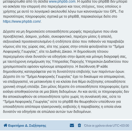
μεταφορτωθεί από τη σελίδα
www.phpbb.com
. Η ομάδα του phpBB δεν μπορεί
να ασκήσει την επιρροή στο περιεχόμενο και τους στόχους, τους οποίους ο
χρήστης με αυτό το λογισμικό ακολουθεί λόγω των κανονισμών του GPL. Για
περισσότερες πληροφορίες σχετικά με το phpBB, παρακαλούμε δείτε στο
https://www.phpbb.com/
.
Δέχεστε να μη δημοσιεύετε οποιασδήποτε μορφής περιεχόμενο που είναι
προσβλητικό, άσεμνο, χυδαίο, συκοφαντικό, περιέχον μίσος ή απειλή,
σεξουαλικά προσανατολισμένο ή οτιδήποτε άλλο που πιθανόν να παραβιάζει
νόμους είτε της χώρας σας, είτε της χώρας στην οποία φιλοξενείται το “Τμήμα
Αειφορικής Γεωργίας”, είτε το Διεθνές Δίκαιο. Η δημοσίευση τέτοιου
περιεχομένου είναι δυνατόν να οδηγήσει στην άμεση και μόνιμη διαγραφή σας,
με ταυτόχρονη ενημέρωση της Υπηρεσίας Παροχής Υπηρεσιών Διαδικτύου που
χρησιμοποιείτε εφόσον κρίνουμε απαραίτητο. Η διεύθυνση IP κάθε
δημοσίευσης καταγράφεται για τη δυνατότητα επιβολής των παρόντων όρων.
Δέχεστε ότι το “Τμήμα Αειφορικής Γεωργίας” έχει το δικαίωμα να απομακρύνει,
να επεξεργαστεί, να μετακινήσει ή να κλείσει ένα θέμα συζήτησης οποιαδήποτε
χρονική στιγμή επιλέξει. Σαν μέλος δέχεστε ότι οποιεσδήποτε πληροφορίες έχετε
εισάγει αποθηκεύονται σε μια βάση δεδομένων. Αν και αυτές οι πληροφορίες δεν
θα αποκαλυφθούν σε οποιονδήποτε τρίτο χωρίς τη συναίνεσή σας, ούτε το
“Τμήμα Αειφορικής Γεωργίας” ούτε το phpBB θα θεωρηθούν υπεύθυνοι για
οποιαδήποτε απόπειρα ηλεκτρονικής εισβολής ή παραβίασης η οποία είναι
δυνατόν να οδηγήσει σε απώλεια αυτών των δεδομένων.
Ευρετήριο Δ. Συζήτησης
Όλοι οι χρόνοι είναι
UTC+03:00