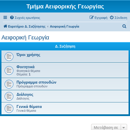
Τμήμα Αειφορικής Γεωργίας
Συχνές ερωτήσεις
Εγγραφή
Σύνδεση
Α
Ευρετήριο Δ. Συζήτησης
Αειφορική Γεωργία
ν
Αειφορική Γεωργία
α
Δ. Συζήτηση
ζ
ή
Όροι χρήσης
τ
Φοιτητικά
η
Φοιτητικά θέματα
Θέματα:
1
σ
Πρόγραμμα σπουδών
η
Πρόγραμμα σπουδών
Διάλογος
Διάλογος
Γενικά θέματα
Γενικά θέματα
Μετάβαση σε