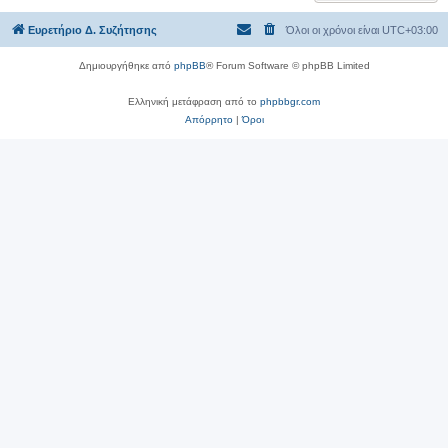
Ευρετήριο Δ. Συζήτησης
Όλοι οι χρόνοι είναι
UTC+03:00
Δημιουργήθηκε από
phpBB
® Forum Software © phpBB Limited
Ελληνική μετάφραση από το
phpbbgr.com
Απόρρητο
|
Όροι