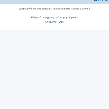
Επικοινω
Δημιουργήθηκε από
phpBB
® Forum Software © phpBB Limited
Ελληνική μετάφραση από το
phpbbgr.com
Απόρρητο
|
Όροι