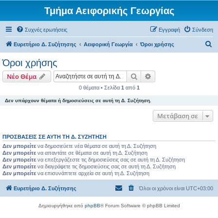
Τμήμα Αειφορικής Γεωργίας
Συχνές ερωτήσεις
Εγγραφή
Σύνδεση
Α
Ευρετήριο Δ. Συζήτησης
Αειφορική Γεωργία
Όροι χρήσης
ν
Όροι χρήσης
α
Αναζήτηση
Ειδική αναζήτηση
Νέο Θέμα
ζ
0 θέματα • Σελίδα
1
από
1
ή
Δεν υπάρχουν θέματα ή δημοσιεύσεις σε αυτή τη Δ. Συζήτηση.
τ
η
Μετάβαση σε
σ
ΠΡΟΣΒΆΣΕΙΣ ΣΕ ΑΥΤΉ ΤΗ Δ. ΣΥΖΉΤΗΣΗ
η
Δεν μπορείτε
να δημοσιεύετε νέα θέματα σε αυτή τη Δ. Συζήτηση
Δεν μπορείτε
να απαντάτε σε θέματα σε αυτή τη Δ. Συζήτηση
Δεν μπορείτε
να επεξεργάζεστε τις δημοσιεύσεις σας σε αυτή τη Δ. Συζήτηση
Δεν μπορείτε
να διαγράφετε τις δημοσιεύσεις σας σε αυτή τη Δ. Συζήτηση
Δεν μπορείτε
να επισυνάπτετε αρχεία σε αυτή τη Δ. Συζήτηση
Ευρετήριο Δ. Συζήτησης
Όλοι οι χρόνοι είναι
UTC+03:00
Δημιουργήθηκε από
phpBB
® Forum Software © phpBB Limited