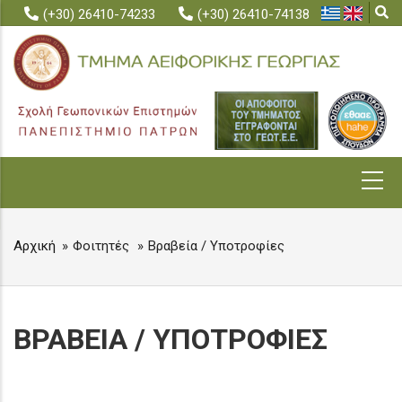
Skip
(+30) 26410-74233
(+30) 26410-74138
to
main
content
MAIN
NAVIGATION
Αρχική
Φοιτητές
Βραβεία / Υποτροφίες
BREADCRUMB
ΒΡΑΒΕΙΑ / ΥΠΟΤΡΟΦΙΕΣ