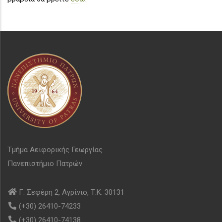
Τμήμα Αειφορικής Γεωργίας
Πανεπιστήμιο Πατρών
Γ. Σεφέρη 2, Αγρίνιο, Τ.Κ. 30131
(+30) 26410-74233
(+30) 26410-74138