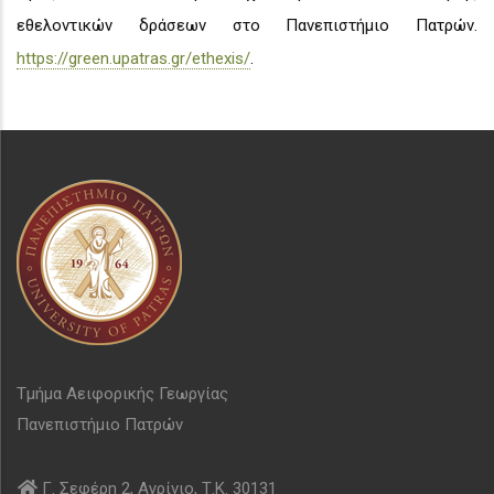
εθελοντικών δράσεων στο Πανεπιστήμιο Πατρών.
https://green.upatras.gr/ethexis/
.
Τμήμα Αειφορικής Γεωργίας
Πανεπιστήμιο Πατρών
Γ. Σεφέρη 2, Αγρίνιο, Τ.Κ. 30131