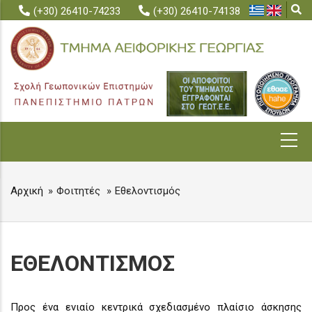
Skip
(+30) 26410-74233
(+30) 26410-74138
to
main
content
MAIN
NAVIGATION
Αρχική
Φοιτητές
Εθελοντισμός
BREADCRUMB
ΕΘΕΛΟΝΤΙΣΜΟΣ
Προς ένα ενιαίο κεντρικά σχεδιασμένο πλαίσιο άσκησης