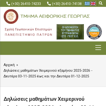
Skip
(+30) 26410-74233
(+30) 26410-74138
to
main
content
MAIN
NAVIGATION
Αρχική
BREADCRUMB
Δηλώσεις μαθημάτων Χειμερινού εξαμήνου 2025-2026 -
Δευτέρα 03-11-2025 έως και την Δευτέρα 01-12-2025
Δηλώσεις μαθημάτων Χειμερινού