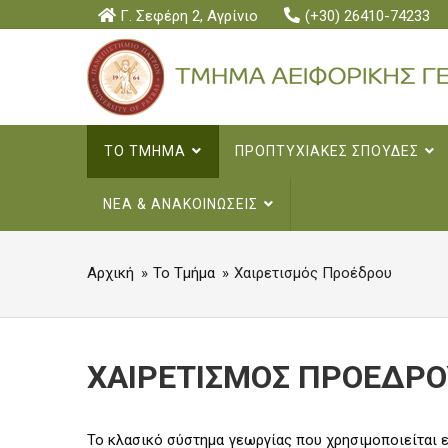
Skip
Γ. Σεφέρη 2, Αγρίνιο
(+30) 26410-74233
to
main
content
MAIN
ΤΟ ΤΜΗΜΑ
ΠΡΟΠΤΥΧΙΑΚΕΣ ΣΠΟΥΔΕΣ
NAVIGATION
ΝΕΑ & ΑΝΑΚΟΙΝΩΣΕΙΣ
Αρχική
Το Τμήμα
Χαιρετισμός Προέδρου
BREADCRUMB
ΧΑΙΡΕΤΙΣΜΟΣ ΠΡΟΕΔΡΟ
Το κλασικό σύστημα γεωργίας που χρησιμοποιείται ε