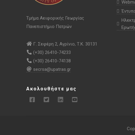
Webma
Έντυπ
Τμήμα Αειφορικής Γεωργίας
Ηλεκτ
Πανεπιστήμιο Πατρών
Ερωτή
Γ. Σεφέρη 2, Αγρίνιο, Τ.Κ. 30131
(+30) 26410-74233
(+30) 26410-74138
secrsa@upatras.gr
Ακολουθήστε μας
Cop