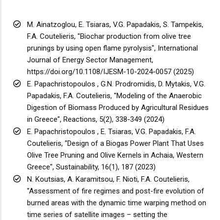
M. Ainatzoglou, E. Tsiaras, V.G. Papadakis, S. Tampekis,
F.A. Coutelieris, "Biochar production from olive tree
prunings by using open flame pyrolysis", International
Journal of Energy Sector Management,
https://doi.org/10.1108/IJESM-10-2024-0057 (2025)
E. Papachristopoulos , G.N. Prodromidis, D. Mytakis, V.G.
Papadakis, F.A. Coutelieris, "Modeling of the Anaerobic
Digestion of Biomass Produced by Agricultural Residues
in Greece", Reactions, 5(2), 338-349 (2024)
E. Papachristopoulos , E. Tsiaras, V.G. Papadakis, F.A.
Coutelieris, "Design of a Biogas Power Plant That Uses
Olive Tree Pruning and Olive Kernels in Achaia, Western
Greece", Sustainability, 16(1), 187 (2023)
N. Koutsias, A. Karamitsou, F. Nioti, F.A. Coutelieris,
"Assessment of fire regimes and post-fire evolution of
burned areas with the dynamic time warping method on
time series of satellite images – setting the