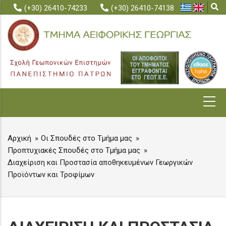
Skip
(+30) 26410-74233
(+30) 26410-74138
to
main
content
MAIN
NAVIGATION
Αρχική
Οι Σπουδές στο Τμήμα μας
BREADCRUMB
Προπτυχιακές Σπουδές στο Τμήμα μας
Διαχείριση και Προστασία αποθηκευμένων Γεωργικών
Προϊόντων και Τροφίμων